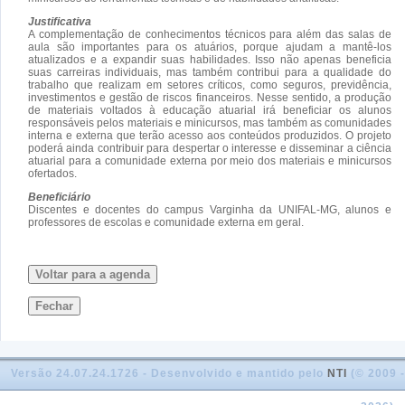
Justificativa
A complementação de conhecimentos técnicos para além das salas de
aula são importantes para os atuários, porque ajudam a mantê-los
atualizados e a expandir suas habilidades. Isso não apenas beneficia
suas carreiras individuais, mas também contribui para a qualidade do
trabalho que realizam em setores críticos, como seguros, previdência,
investimentos e gestão de riscos financeiros. Nesse sentido, a produção
de materiais voltados à educação atuarial irá beneficiar os alunos
responsáveis pelos materiais e minicursos, mas também as comunidades
interna e externa que terão acesso aos conteúdos produzidos. O projeto
poderá ainda contribuir para despertar o interesse e disseminar a ciência
atuarial para a comunidade externa por meio dos materiais e minicursos
ofertados.
Beneficiário
Discentes e docentes do campus Varginha da UNIFAL-MG, alunos e
professores de escolas e comunidade externa em geral.
Voltar para a agenda
Fechar
Versão 24.07.24.1726 - Desenvolvido e mantido pelo
NTI
(© 2009 -