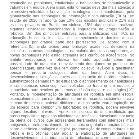
resolução de problemas, criatividade e habilidades de comunicação e
trabalhos em equipe. Além disso, esta formação deve dar mais atenção à
expressiva velocidade da evolução tecnológica, muito impulsionada pela
globalização das tecnologias de informação e comunicação (TICs). Um
estudo de 2020 [9] aponta que 13% das escolas públicas e 21% das
escolas privadas no Brasil, em síntese, 15% das escolas, realizam
algumas atividades relacionadas à linguagem de programação e
robótica. Um dos principais entraves para a utilização das TICs na
educação brasileira é a falta de conhecimento e domínio dessas
tecnologias por grande parte dos professores. De acordo com a
referência [5], ainda temos uma formação acadêmica deficiente na
inclusão das novas tecnologias e, na maioria dos cursos superiores, as
novas tecnologias não estão atreladas aos currículos acadêmicos. No
âmbito pedagógico, a robótica tem sido apontada como uma
possibilidade de aumentar o envolvimento dos alunos no processo de
aprendizagem, uma vez que tem como objetivo levá-los a questionar,
pensar e procurar soluções além da teoria. Além disso, o
desenvolvimento soluções através da construção de robôs e sistemas
automatizados demandam do estudante o aprimoramento de habilidades
e competências sócio-cognitivas voltadas ao trabalho em equipe, a
capacidade para resolver problemas e difusão digital e tecnológica [10].
Portanto, a implementação de atividades de robótica em uma escola,
especialmente as que não dispõem de um de recursos suficientes para a
compra de peças e material didático e a construção e/ou adaptação de
um espaço para compor um laboratório de robótica, podem envolver
alguns desafios notáveis: I. Aproximar a escola de uma instituição que
possa capacitar e apoiar as atividades de robótica educacional, por meio
da oferta de cursos que apresentem ferramentas com interfaces mais
amigáveis e preferencialmente de distribuição gratuita e noções básicas
sobre eletrônica analógica e digital, programação de computadores e de
robôs e IoT; oficinas para apoiar a elaboração de atividades de
desenvolvimento e programação de relacionados com os conteúdos