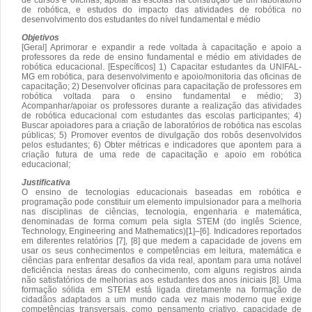
de robótica, e estudos do impacto das atividades de robótica no
desenvolvimento dos estudantes do nível fundamental e médio
Objetivos
[Geral] Aprimorar e expandir a rede voltada à capacitação e apoio a
professores da rede de ensino fundamental e médio em atividades de
robótica educacional. [Específicos] 1) Capacitar estudantes da UNIFAL-
MG em robótica, para desenvolvimento e apoio/monitoria das oficinas de
capacitação; 2) Desenvolver oficinas para capacitação de professores em
robótica voltada para o ensino fundamental e médio; 3)
Acompanhar/apoiar os professores durante a realização das atividades
de robótica educacional com estudantes das escolas participantes; 4)
Buscar apoiadores para a criação de laboratórios de robótica nas escolas
públicas; 5) Promover eventos de divulgação dos robôs desenvolvidos
pelos estudantes; 6) Obter métricas e indicadores que apontem para a
criação futura de uma rede de capacitação e apoio em robótica
educacional;
Justificativa
O ensino de tecnologias educacionais baseadas em robótica e
programação pode constituir um elemento impulsionador para a melhoria
nas disciplinas de ciências, tecnologia, engenharia e matemática,
denominadas de forma comum pela sigla STEM (do inglês Science,
Technology, Engineering and Mathematics)[1]–[6]. Indicadores reportados
em diferentes relatórios [7], [8] que medem a capacidade de jovens em
usar os seus conhecimentos e competências em leitura, matemática e
ciências para enfrentar desafios da vida real, apontam para uma notável
deficiência nestas áreas do conhecimento, com alguns registros ainda
não satisfatórios de melhorias aos estudantes dos anos iniciais [8]. Uma
formação sólida em STEM está ligada diretamente na formação de
cidadãos adaptados a um mundo cada vez mais moderno que exige
competências transversais, como pensamento criativo, capacidade de