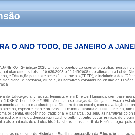
ensão
A O ANO TODO, DE JANEIRO A JANEIR
RO - 2ª Edição 2025 tem como objetivo apresentar biografias negras no ensino 
s, notadamente as Leis n. 10.639/2003 e 11.645/2008 que alteraram a Lei de Dir
indígena, e Educação para as relações étnico-raciais (ERER), e incluindo a data "2
tradicional e patriarcal, ou seja, às narrativas coloniais no ensino de História
racial
ctiva da Educação antirracista, feminista e em Direitos Humanos, com base nas p
l (LDBEN), Lei n. 9.394/1996. - Atender a solicitação da Direção da Escola Esta
cumento anexado e assinado pela Diretora dessa escola, com a avaliação do pro
fricana, especificamente no Brasil. - Ensinar a História e cultura africana, afro-
cidental, eurocêntrico, tradicional e patriarcal, ou seja, às narrativas colonia
emicídio, o mito da democracia racial, o bullying, entre outras práticas de discri
urais e naturais de cidades históricas brasileiras a partir da História negra, poi
negras no ensino de História do Brasil na perspectiva da Educação antirracist