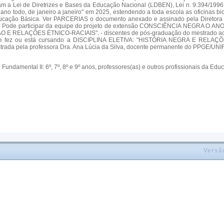
ram a Lei de Diretrizes e Bases da Educação Nacional (LDBEN), Lei n. 9.394/1996
no todo, de janeiro a janeiro" em 2025, estendendo a toda escola as oficinas biog
a Educação Básica. Ver PARCERIAS o documento anexado e assinado pela Diretora
025. Pode participar da equipe do projeto de extensão CONSCIÊNCIA NEGRA O 
AÇÃO E RELAÇÕES ÉTNICO-RACIAIS". - discentes de pós-graduação do mestrado
ar que fez ou está cursando a DISCIPLINA ELETIVA: "HISTÓRIA NEGRA E 
ela professora Dra. Ana Lúcia da Silva, docente permanente do PPGE/UNIFAL-MG
Fundamental II: 6º, 7º, 8º e 9º anos, professores(as) e outros profissionais da E
Versã