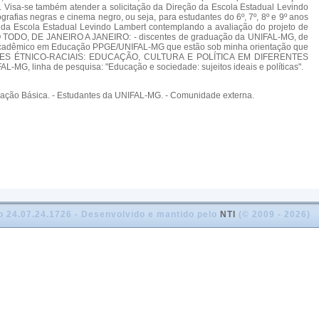
. Visa-se também atender a solicitação da Direção da Escola Estadual Levindo
rafias negras e cinema negro, ou seja, para estudantes do 6º, 7º, 8º e 9º anos
 da Escola Estadual Levindo Lambert contemplando a avaliação do projeto de
ANO TODO, DE JANEIRO A JANEIRO: - discentes de graduação da UNIFAL-MG, de
 acadêmico em Educação PPGE/UNIFAL-MG que estão sob minha orientação que
RELAÇÕES ÉTNICO-RACIAIS: EDUCAÇÃO, CULTURA E POLÍTICA EM DIFERENTES
, linha de pesquisa: "Educação e sociedade: sujeitos ideais e políticas".
ducação Básica. - Estudantes da UNIFAL-MG. - Comunidade externa.
o 24.07.24.1726 - Desenvolvido e mantido pelo
NTI
(© 2009 - 2026)