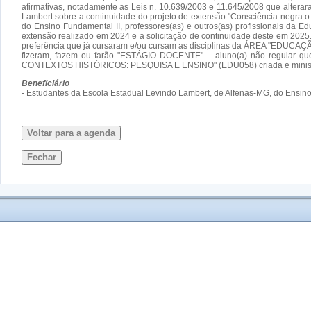
afirmativas, notadamente as Leis n. 10.639/2003 e 11.645/2008 que altera
Lambert sobre a continuidade do projeto de extensão "Consciência negra o a
do Ensino Fundamental II, professores(as) e outros(as) profissionais d
extensão realizado em 2024 e a solicitação de continuidade deste em 2
preferência que já cursaram e/ou cursam as disciplinas da ÁREA "EDUC
fizeram, fazem ou farão "ESTÁGIO DOCENTE". - aluno(a) não regul
CONTEXTOS HISTÓRICOS: PESQUISA E ENSINO" (EDU058) criada e ministrada p
Beneficiário
- Estudantes da Escola Estadual Levindo Lambert, de Alfenas-MG, do Ensino 
Voltar para a agenda
Fechar