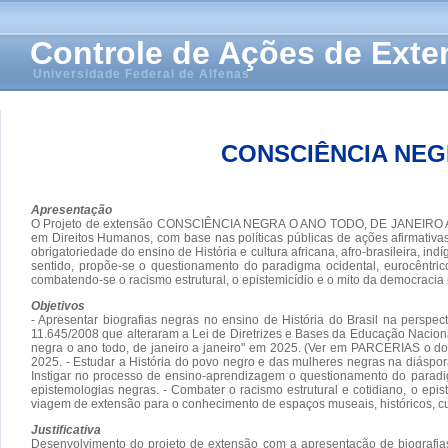
Controle de Ações de Ext
Universidade Federal de Alfenas
CONSCIÊNCIA NEGR
Apresentação
O Projeto de extensão CONSCIÊNCIA NEGRA O ANO TODO, DE JANEIRO A JANEI
em Direitos Humanos, com base nas políticas públicas de ações afirmativa
obrigatoriedade do ensino de História e cultura africana, afro-brasileira, 
sentido, propõe-se o questionamento do paradigma ocidental, eurocêntrico, 
combatendo-se o racismo estrutural, o epistemicídio e o mito da democracia 
Objetivos
- Apresentar biografias negras no ensino de História do Brasil na perspe
11.645/2008 que alteraram a Lei de Diretrizes e Bases da Educação Naciona
negra o ano todo, de janeiro a janeiro" em 2025. (Ver em PARCERIAS o do
2025. - Estudar a História do povo negro e das mulheres negras na diáspora a
Instigar no processo de ensino-aprendizagem o questionamento do paradigma o
epistemologias negras. - Combater o racismo estrutural e cotidiano, o epist
viagem de extensão para o conhecimento de espaços museais, históricos, cult
Justificativa
Desenvolvimento do projeto de extensão com a apresentação de biografias 