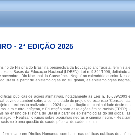
O - 2ª EDIÇÃO 2025
de História do Brasil na perspectiva da Educação antirracista, feminista e
etrizes e Bases da Educação Nacional (LDBEN), Lei n. 9.394/1996, definindo a
0 de novembro - Dia Nacional da Consciência Negra" no calendário escolar. Nesse
 do Brasil a partir de epistemologias do sul global, as epistemologias negras,
olíticas públicas de ações afirmativas, notadamente as Leis n. 10.639/2003 e
dual Levindo Lambert sobre a continuidade do projeto de extensão "Consciência
jeto de extensão realizado em 2024 e a solicitação de continuidade deste em
brasileira e afro-indígena, e Educação para as relações étnico-raciais (ERER). -
is no ensino de História do Brasil a partir de epistemologias do sul global, as
minação. - Realizar oficinas sobre biografias negras e cinema negro. - Realizar
s o racismo é uma questão de saúde pública, de saúde mental.
a, feminista e em Direitos Humanos, com base nas políticas públicas de ações