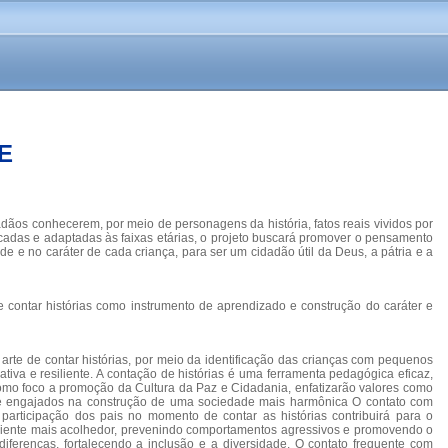
E
dãos conhecerem, por meio de personagens da história, fatos reais vividos por
ificadas e adaptadas às faixas etárias, o projeto buscará promover o pensamento
e e no caráter de cada criança, para ser um cidadão útil da Deus, a pátria e a
e contar histórias como instrumento de aprendizado e construção do caráter e
rte de contar histórias, por meio da identificação das crianças com pequenos
va e resiliente. A contação de histórias é uma ferramenta pedagógica eficaz,
 como foco a promoção da Cultura da Paz e Cidadania, enfatizarão valores como
es e engajados na construção de uma sociedade mais harmônica O contato com
e participação dos pais no momento de contar as histórias contribuirá para o
ambiente mais acolhedor, prevenindo comportamentos agressivos e promovendo o
diferenças, fortalecendo a inclusão e a diversidade. O contato frequente com