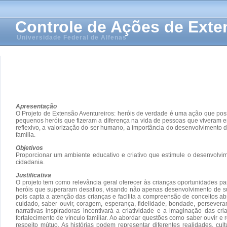
Controle de Ações de Ext
Universidade Federal de Alfenas
Apresentação
O Projeto de Extensão Aventureiros: heróis de verdade é uma ação que poss
pequenos heróis que fizeram a diferença na vida de pessoas que viveram em s
reflexivo, a valorização do ser humano, a importância do desenvolvimento d
família.
Objetivos
Proporcionar um ambiente educativo e criativo que estimule o desenvolvim
cidadania.
Justificativa
O projeto tem como relevância geral oferecer às crianças oportunidades p
heróis que superaram desafios, visando não apenas desenvolvimento de sua
pois capta a atenção das crianças e facilita a compreensão de conceitos a
cuidado, saber ouvir, coragem, esperança, fidelidade, bondade, perseve
narrativas inspiradoras incentivará a criatividade e a imaginação das cr
fortalecimento de vínculo familiar. Ao abordar questões como saber ouvir
respeito mútuo. As histórias podem representar diferentes realidades, cu