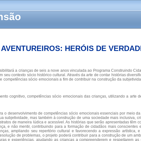
ensão
AVENTUREIROS: HERÓIS DE VERDAD
ibilitará a crianças de seis a nove anos vinculada ao Programa Construindo Cida
eu contexto sócio histórico cultural. Através da arte de contar histórias divers
e competências sócio emocionais a fim de contribuir na construção da subjetividad
ento cognitivo, competências sócio emocionais das crianças, utilizando a arte d
ara o desenvolvimento de competências sócio emocionais essenciais por meio da a
 subjetividade, mas também à construção de uma sociedade mais inclusiva, criati
bstratos de maneira lúdica e acessível. As histórias que serão apresentadas têm
rança, e não mentir, contribuindo para a formação de cidadãos mais conscient
ianças, ampliando seu repertório cultural e favorecendo a expressão artística, 
 e resolução de problemas, o projeto poderá contribuir para a construção de um 
lturas e experiências, ajudando as crianças a compreenderem e respeitarem as 