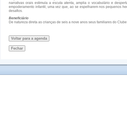
narrativas orais estimula a escuta atenta, amplia o vocabulário e despe
empoderamento infantil, uma vez que, ao se espelharem nos pequenos her
desafios.
Beneficiário
De natureza direta as crianças de seis a nove anos seus familiares do Clu
Voltar para a agenda
Fechar