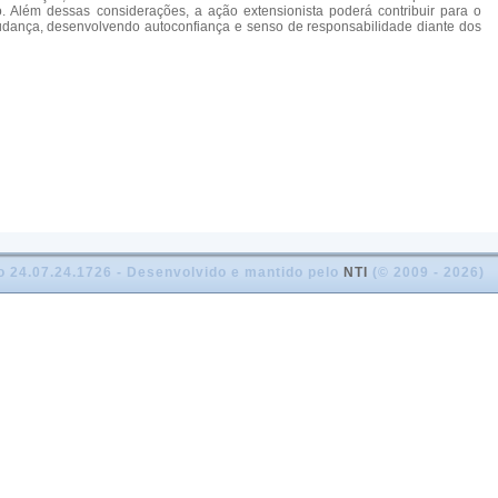
o. Além dessas considerações, a ação extensionista poderá contribuir para o
udança, desenvolvendo autoconfiança e senso de responsabilidade diante dos
o 24.07.24.1726 - Desenvolvido e mantido pelo
NTI
(© 2009 - 2026)