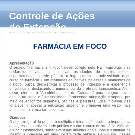
Controle de Ações
de Extensão
Universidade Federal de Alfenas
FARMÁCIA EM FOCO
Apresentação
O projeto "Farmácia em Foco", desenvolvido pelo PET Farmácia, visa
esclarecer dúvidas e incentivar estudantes do ensino médio,
especialmente da rede pública, a ingressarem na universidade e no
curso de farmácia. Com atividades educativas, palestras e momentos de
diálogo, busca desmistificar o processo de ingresso e a experiência
universitária, destacando a importância da profissão farmacêutica. Além
disso, oferece o "Apadrinhamento de Calouros" para integrar novos
alunos ao curso e à universidade, fornecendo orientação e suporte por
meio de encontros semanais, oficinas e palestras. Essa iniciativa visa
fortalecer o acesso à educação superior e promover uma visão mais
ampla sobre a área farmacêutica.
Objetivos
O objetivo geral do projeto é multiplicar informações sobre a importância
do ingresso na universidade pública e sobre o curso de farmácia. Além de
difundir informações, sanar eventuais dúvidas dos alunos e estimular os
mesmo a ingressar em uma universidade pública. Além disso, visa-se