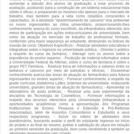
aumentar a adesão dos alunos de graduação a esse processo de
avaliação, auxiliando para a construção de um sistema educacional mais
sólido e eficaz, e preparando os mesmos não apenas para o mercado de
trabalho, mas também para a vida como cidadãos conscientes e
capacitados. Já a atividade “Apadrinhamento de calouros” visa ambientar
os novos ingressantes ao clima universitário, proporcionando-lhes
conhecimento acerca do curso escolhido, da infraestrutura oferecida, dos
meios de participação em ações extracurriculares da universidade, bem
como da atuação no mercado de trabalho do profissional formado,
conferindo uma maior segurança ao estudante, diminuindo os índices de
evasão de curso. Objetivos Específicos: - Realizar atividades educativas e
integrativas sobre o ingresso na universidade pública; - Orientar o público
a respeito do curso da farmácia; - Interagir com os alunos sobre a
importância do ensino superior; - Produção de material informativo sobre
a Universidade Federal de Alfenas, sobre o curso de farmácia e sobre o
grupo PET Farmácia. - Realizar troca de informações e saberes entre os
petianos e calouros por meio de palestras e oficinas; - Disseminar
conhecimento acerca das áreas de atuação do farmacêutico para futuros
ingressantes no ensino superior; - Fornecer conhecimento a respeito da
grade curricular, plataforma Lattes, sistemas da universidade, restaurante
universitário, grandes áreas de atuação do farmacêutico; - Apresentar os
laboratórios de aulas práticas; - Realizar uma aula experimental da
disciplina de Tecnologia de Cosméticos; - Fornecer informações a
respeito dos recursos oferecidos pela Universidade (infraestrutura e
oportunidades acadêmicas como a apresentação dos Programas
Institucionais de Ensino, Pesquisa e Extensão e Pró-Reitorias
relacionadas), além de Assuntos Comunitários e Estudantis e seus
respectivos programas; - Incluir no roteiro de atividades dois
questionários, buscando avaliar o perfil do estudante ingresso no início
do projeto e ao final do mesmo, avaliar a satisfação do aluno em relação
ao primeiro semestre da graduação, bem como rendimento e também as
atividades desenvolvidas pelo projeto.