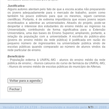
Justificativa
Alguns autores atentam pelo fato de que a escola acaba não preparando
os jovens adequadamente para o mercado de trabalho, assim como
também há pouco estímulo para que os mesmos, sigam carreiras
científicas. Portanto, é de extrema importância que esses jovens sejam
incentivados a adentrar as universidades. Através do projeto, pode-se
despertar o interesse dos estudantes do ensino médio ao ingresso na
Universidade, contribuindo de forma significativa para a Extensão
Universitária, uma das bases do Ensino Superior, ampliando, portanto, a
relação da população com a universidade. A escolha do público-alvo
(jovens do ensino médio da rede pública) é justificada em razão do
pequeno número de ingressantes na universidade pública vindo de
escolas públicas quando comparado ao número de alunos vindos da
rede particular de ensino.
Beneficiário
- População externa à UNIFAL-MG - alunos do ensino médio da rede
pública de ensino; - Alunos calouros do curso de farmácia da UNIFAL-MG;
- Alunos do ensino médio de escolas públicas do município de Alfenas.
Voltar para a agenda
Fechar
Versão 24.07.24.1726 - Desenvolvido e mantido pelo
NTI
(© 2009 -