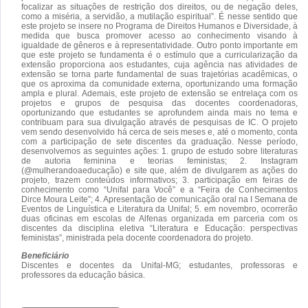
focalizar as situações de restrição dos direitos, ou de negação deles,
como a miséria, a servidão, a mutilação espiritual”. É nesse sentido que
este projeto se insere no Programa de Direitos Humanos e Diversidade, à
medida que busca promover acesso ao conhecimento visando à
igualdade de gêneros e à representatividade. Outro ponto importante em
que este projeto se fundamenta é o estímulo que a curricularização da
extensão proporciona aos estudantes, cuja agência nas atividades de
extensão se torna parte fundamental de suas trajetórias acadêmicas, o
que os aproxima da comunidade externa, oportunizando uma formação
ampla e plural. Ademais, este projeto de extensão se entrelaça com os
projetos e grupos de pesquisa das docentes coordenadoras,
oportunizando que estudantes se aprofundem ainda mais no tema e
contribuam para sua divulgação através de pesquisas de IC. O projeto
vem sendo desenvolvido há cerca de seis meses e, até o momento, conta
com a participação de sete discentes da graduação. Nesse período,
desenvolvemos as seguintes ações: 1. grupo de estudo sobre literaturas
de autoria feminina e teorias feministas; 2. Instagram
(@mulherandoaeducação) e site que, além de divulgarem as ações do
projeto, trazem conteúdos informativos; 3. participação em feiras de
conhecimento como “Unifal para Você” e a “Feira de Conhecimentos
Dirce Moura Leite”; 4. Apresentação de comunicação oral na I Semana de
Eventos de Linguística e Literatura da Unifal; 5. em novembro, ocorrerão
duas oficinas em escolas de Alfenas organizada em parceria com os
discentes da disciplina eletiva “Literatura e Educação: perspectivas
feministas”, ministrada pela docente coordenadora do projeto.
Beneficiário
Discentes e docentes da Unifal-MG; estudantes, professoras e
professores da educação básica.