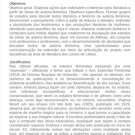
Objetivos
Objetivo geral: Elaborar ações que estimulem o interesse pela literatura a
partir de obras de autoria feminina. Objetivos específicos: Formar grupos
de estudos para discutir textos literários e teóricos de autoria feminina;
desenvolver o pensamento crítico a partir de leituras e debates; entender
a pluralidade dos feminismos e das produções literárias de mulheres,
atentando para questões de raça e classe; elaborar materiais didáticos e
conteúdos para mídias digitais que colaborem na divulgação dos estudos
de obras de autoria feminina; atuar em escolas de Alfenas, em conjunto
com professoras e professores, com o desenvolvimento de atividades que
discutam textos de autoria feminina; criar oportunidades para
curricularização da extensão por meio da articulação do projeto com
disciplinas da área de literatura dos cursos de Letras.
Justificativa
Nas últimas décadas, os estudos feministas passaram por uma
“explosão” – utilizando o termo que intitula o livro Explosão Feminista
(2018) de Heloísa Buarque de Hollanda – não apenas no ativismo, em
números de publicações e no desenvolvimento e consolidação no
ambiente acadêmico, mas também na diversificação de seu escopo. Esse
cenário, embora pareça trazer um certo otimismo, depara-se, no entanto,
com estruturas sociopolíticas e educacionais muitas vezes
conservadoras, que veem os estudos feministas e de gênero como uma
ameaça, como algo desnecessário ou, no mínimo, secundário. Virginia
Woolf, em seu ensaio Um teto todo seu (2005), publicado em 1929,
observa que, ao longo dos séculos, as mulheres vêm servindo como uma
espécie de espelho mágico para os homens, o qual possui a capacidade
de duplicar a sua imagem natural. A escritora problematiza ainda o fato de
que o conteúdo das obras masculinas, quaisquer que sejam, é sempre
considerado superior. Embora o ensaio tenha sido publicado no início do
século XX, infelizmente vemos tais afirmações como realidade ainda
hoje, em especial no que se refere a mulheres negras e indígenas. Em