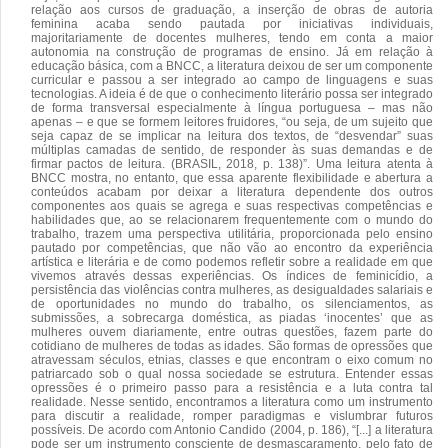
relação aos cursos de graduação, a inserção de obras de autoria
feminina acaba sendo pautada por iniciativas individuais,
majoritariamente de docentes mulheres, tendo em conta a maior
autonomia na construção de programas de ensino. Já em relação à
educação básica, com a BNCC, a literatura deixou de ser um componente
curricular e passou a ser integrado ao campo de linguagens e suas
tecnologias. A ideia é de que o conhecimento literário possa ser integrado
de forma transversal especialmente à língua portuguesa – mas não
apenas – e que se formem leitores fruidores, “ou seja, de um sujeito que
seja capaz de se implicar na leitura dos textos, de “desvendar” suas
múltiplas camadas de sentido, de responder às suas demandas e de
firmar pactos de leitura. (BRASIL, 2018, p. 138)”. Uma leitura atenta à
BNCC mostra, no entanto, que essa aparente flexibilidade e abertura a
conteúdos acabam por deixar a literatura dependente dos outros
componentes aos quais se agrega e suas respectivas competências e
habilidades que, ao se relacionarem frequentemente com o mundo do
trabalho, trazem uma perspectiva utilitária, proporcionada pelo ensino
pautado por competências, que não vão ao encontro da experiência
artística e literária e de como podemos refletir sobre a realidade em que
vivemos através dessas experiências. Os índices de feminicídio, a
persistência das violências contra mulheres, as desigualdades salariais e
de oportunidades no mundo do trabalho, os silenciamentos, as
submissões, a sobrecarga doméstica, as piadas ‘inocentes’ que as
mulheres ouvem diariamente, entre outras questões, fazem parte do
cotidiano de mulheres de todas as idades. São formas de opressões que
atravessam séculos, etnias, classes e que encontram o eixo comum no
patriarcado sob o qual nossa sociedade se estrutura. Entender essas
opressões é o primeiro passo para a resistência e a luta contra tal
realidade. Nesse sentido, encontramos a literatura como um instrumento
para discutir a realidade, romper paradigmas e vislumbrar futuros
possíveis. De acordo com Antonio Candido (2004, p. 186), “[...] a literatura
pode ser um instrumento consciente de desmascaramento, pelo fato de