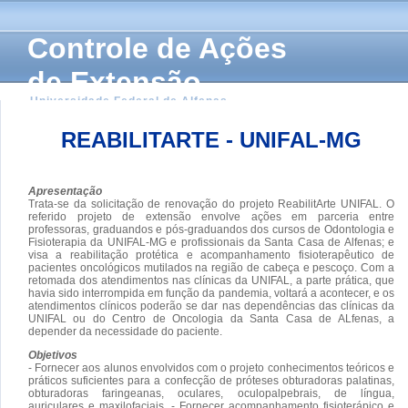
Controle de Ações
de Extensão
Universidade Federal de Alfenas
REABILITARTE - UNIFAL-MG
Apresentação
Trata-se da solicitação de renovação do projeto ReabilitArte UNIFAL. O
referido projeto de extensão envolve ações em parceria entre
professoras, graduandos e pós-graduandos dos cursos de Odontologia e
Fisioterapia da UNIFAL-MG e profissionais da Santa Casa de Alfenas; e
visa a reabilitação protética e acompanhamento fisioterapêutico de
pacientes oncológicos mutilados na região de cabeça e pescoço. Com a
retomada dos atendimentos nas clínicas da UNIFAL, a parte prática, que
havia sido interrompida em função da pandemia, voltará a acontecer, e os
atendimentos clínicos poderão se dar nas dependências das clínicas da
UNIFAL ou do Centro de Oncologia da Santa Casa de ALfenas, a
depender da necessidade do paciente.
Objetivos
- Fornecer aos alunos envolvidos com o projeto conhecimentos teóricos e
práticos suficientes para a confecção de próteses obturadoras palatinas,
obturadoras faringeanas, oculares, oculopalpebrais, de língua,
auriculares e maxilofaciais. - Fornecer acompanhamento fisioterápico e