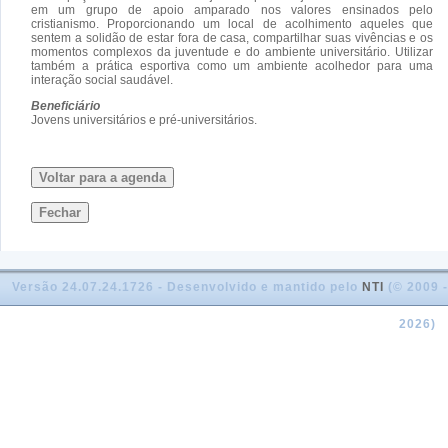
em um grupo de apoio amparado nos valores ensinados pelo
cristianismo. Proporcionando um local de acolhimento aqueles que
sentem a solidão de estar fora de casa, compartilhar suas vivências e os
momentos complexos da juventude e do ambiente universitário. Utilizar
também a prática esportiva como um ambiente acolhedor para uma
interação social saudável.
Beneficiário
Jovens universitários e pré-universitários.
Voltar para a agenda
Fechar
Versão 24.07.24.1726 - Desenvolvido e mantido pelo
NTI
(© 2009 -
2026)