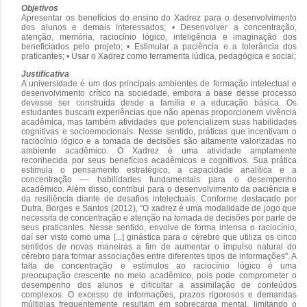
Objetivos
Apresentar os benefícios do ensino do Xadrez para o desenvolvimento
dos alunos e demais interessados; • Desenvolver a concentração,
atenção, memória, raciocínio lógico, inteligência e imaginação dos
beneficiados pelo projeto; • Estimular a paciência e a tolerância dos
praticantes; • Usar o Xadrez como ferramenta lúdica, pedagógica e social;
Justificativa
A universidade é um dos principais ambientes de formação intelectual e
desenvolvimento crítico na sociedade, embora a base desse processo
devesse ser construída desde a família e a educação básica. Os
estudantes buscam experiências que não apenas proporcionem vivência
acadêmica, mas também atividades que potencializem suas habilidades
cognitivas e socioemocionais. Nesse sentido, práticas que incentivam o
raciocínio lógico e a tomada de decisões são altamente valorizadas no
ambiente acadêmico. O Xadrez é uma atividade amplamente
reconhecida por seus benefícios acadêmicos e cognitivos. Sua prática
estimula o pensamento estratégico, a capacidade analítica e a
concentração — habilidades fundamentais para o desempenho
acadêmico. Além disso, contribui para o desenvolvimento da paciência e
da resiliência diante de desafios intelectuais. Conforme destacado por
Dutra, Borges e Santos (2012), "O xadrez é uma modalidade de jogo que
necessita de concentração e atenção na tomada de decisões por parte de
seus praticantes. Nesse sentido, envolve de forma intensa o raciocínio,
daí ser visto como uma [...] ginástica para o cérebro que utiliza os cinco
sentidos de novas maneiras a fim de aumentar o impulso natural do
cérebro para formar associações entre diferentes tipos de informações". A
falta de concentração e estímulos ao raciocínio lógico é uma
preocupação crescente no meio acadêmico, pois pode comprometer o
desempenho dos alunos e dificultar a assimilação de conteúdos
complexos. O excesso de informações, prazos rigorosos e demandas
múltiplas frequentemente resultam em sobrecarga mental, limitando o