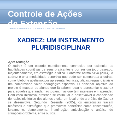
Controle de Ações
de Extensão
Universidade Federal de Alfenas
XADREZ: UM INSTRUMENTO
PLURIDISCIPLINAR
Apresentação
O xadrez é um esporte mundialmente conhecido por estimular as
habilidades cognitivas de seus praticantes e por ser um jogo baseado,
majoritariamente, em estratégia e tática. Conforme afirma Silva (2014), o
xadrez é uma modalidade esportiva que pode ser comparada a outras,
como futebol e atletismo, por apresentar técnicas, táticas, regras oficiais e
um comprovado valor pedagógico-esportivo. O principal objetivo do
projeto é mapear os alunos que já sabem jogar e apresentar o xadrez
para aqueles que ainda não jogam, mas que tem interesse em aprender.
Com essa iniciativa, pretende-se estimular e desenvolver a capacidade
de raciocínio lógico dos alunos e criar um local onde a prático do Xadrez
se desenvolva. Segundo Rezende (2005), os enxadristas traçam
hipóteses e estratégias que promovem benefícios como concentração,
julgamento, planejamento, imaginação, antecipação e análise de
situações-problema, entre outros.