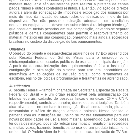
maneira irregular e são adulterados para realizar a pirataria de canais
pagos, filmes e outros conteúdos restritos. Há, então, violação de direitos
autorais além da sonegação de impostos e exposição dos usuários por
meio do risco da invasão de suas redes domésticas por meio de tais
dispositivos. Por não possuir destinação adequada, em condições
normais os equipamentos devem ser submetidos à reciclagem técnica, já
que possuem metais pesados em sua composição, devendo-se separar
plásticos e demais componentes para permitir o reaproveitamento do
material metálico em sua composição, onerando mais ainda a sociedade
brasileira no custeio da disposição de tais equipamentos.
Objetivos
O objetivo do projeto é descaracterizar aparelhos de TV Box apreendidos
pela Receita Federal do Sul de Minas para o emprego como
minicomputadores em escolas públicas de escolas municipais da região.
A partir da descaracterização dos equipamentos, é feita a instalação,
configuração e otimização do sistema para uso em laboratórios de
informática em aplicações de inclusão digital, como ferramentas de
escritório, ensino de lógica e programação e ferramentas de aprendizado.
Justificativa
A Receita Federal – também chamada de Secretaria Especial da Receita
Federal do Brasil – é um órgão responsável pela administração dos
tributos federais, cadastro de pessoas físicas e jurídicas (CPF e CNPJ
respectivamente), controle aduaneiro, dentre outras atribuições. Também
atua ativamente no combate à sonegação fiscal, contrabando, pirataria,
descaminho e tráfico de drogas, armas e animais. Nesse sentido, a
parceria com as Instituições de Ensino se mostra fundamental para dar
novas possibilidades de uso a todo material apreendido que não possa
ter outra destinação, podendo reduzir seu impacto negativo na sociedade
e, muitas vezes, trazendo benefícios ao uso de um produto inicialmente
prejudicial. O Projeto Além do Horizonte, de descaracterização de TV Box,