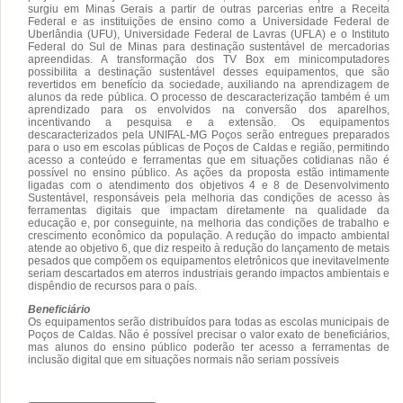
surgiu em Minas Gerais a partir de outras parcerias entre a Receita
Federal e as instituições de ensino como a Universidade Federal de
Uberlândia (UFU), Universidade Federal de Lavras (UFLA) e o Instituto
Federal do Sul de Minas para destinação sustentável de mercadorias
apreendidas. A transformação dos TV Box em minicomputadores
possibilita a destinação sustentável desses equipamentos, que são
revertidos em benefício da sociedade, auxiliando na aprendizagem de
alunos da rede pública. O processo de descaracterização também é um
aprendizado para os envolvidos na conversão dos aparelhos,
incentivando a pesquisa e a extensão. Os equipamentos
descaracterizados pela UNIFAL-MG Poços serão entregues preparados
para o uso em escolas públicas de Poços de Caldas e região, permitindo
acesso a conteúdo e ferramentas que em situações cotidianas não é
possível no ensino público. As ações da proposta estão intimamente
ligadas com o atendimento dos objetivos 4 e 8 de Desenvolvimento
Sustentável, responsáveis pela melhoria das condições de acesso às
ferramentas digitais que impactam diretamente na qualidade da
educação e, por conseguinte, na melhoria das condições de trabalho e
crescimento econômico da população. A redução do impacto ambiental
atende ao objetivo 6, que diz respeito à redução do lançamento de metais
pesados que compõem os equipamentos eletrônicos que inevitavelmente
seriam descartados em aterros industriais gerando impactos ambientais e
dispêndio de recursos para o país.
Beneficiário
Os equipamentos serão distribuídos para todas as escolas municipais de
Poços de Caldas. Não é possível precisar o valor exato de beneficiários,
mas alunos do ensino público poderão ter acesso a ferramentas de
inclusão digital que em situações normais não seriam possíveis