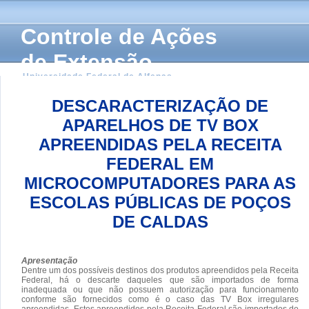
Controle de Ações
de Extensão
Universidade Federal de Alfenas
DESCARACTERIZAÇÃO DE
APARELHOS DE TV BOX
APREENDIDAS PELA RECEITA
FEDERAL EM
MICROCOMPUTADORES PARA AS
ESCOLAS PÚBLICAS DE POÇOS
DE CALDAS
Apresentação
Dentre um dos possíveis destinos dos produtos apreendidos pela Receita
Federal, há o descarte daqueles que são importados de forma
inadequada ou que não possuem autorização para funcionamento
conforme são fornecidos como é o caso das TV Box irregulares
apreendidas. Estes apreendidos pela Receita Federal são importados de