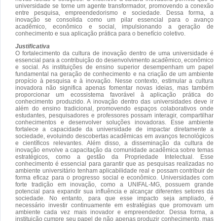
universidade se torne um agente transformador, promovendo a conexão
entre pesquisa, empreendedorismo e sociedade. Dessa forma, a
inovação se consolida como um pilar essencial para o avanço
acadêmico, econômico e social, impulsionando a geração de
conhecimento e sua aplicação prática para o benefício coletivo.
Justificativa
O fortalecimento da cultura de inovação dentro de uma universidade é
essencial para a contribuição do desenvolvimento acadêmico, econômico
e social. As instituições de ensino superior desempenham um papel
fundamental na geração de conhecimento e na criação de um ambiente
propício à pesquisa e à inovação. Nesse contexto, estimular a cultura
inovadora não significa apenas fomentar novas ideias, mas também
proporcionar um ecossistema favorável à aplicação prática do
conhecimento produzido. A inovação dentro das universidades deve ir
além do ensino tradicional, promovendo espaços colaborativos onde
estudantes, pesquisadores e professores possam interagir, compartilhar
conhecimentos e desenvolver soluções inovadoras. Esse ambiente
fortalece a capacidade da universidade de impactar diretamente a
sociedade, evoluindo descobertas acadêmicas em avanços tecnológicos
e científicos relevantes. Além disso, a disseminação da cultura de
inovação envolve a capacitação da comunidade acadêmica sobre temas
estratégicos, como a gestão da Propriedade Intelectual. Esse
conhecimento é essencial para garantir que as pesquisas realizadas no
ambiente universitário tenham aplicabilidade real e possam contribuir de
forma eficaz para o progresso social e econômico. Universidades com
forte tradição em inovação, como a UNIFAL-MG, possuem grande
potencial para expandir sua influência e alcançar diferentes setores da
sociedade. No entanto, para que esse impacto seja ampliado, é
necessário investir continuamente em estratégias que promovam um
ambiente cada vez mais inovador e empreendedor. Dessa forma, a
instituição cumpre seu papel de não apenas produzir conhecimento, mas