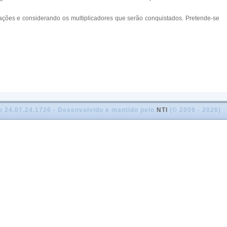
 ações e considerando os multiplicadores que serão conquistados. Pretende-se
o 24.07.24.1726 - Desenvolvido e mantido pelo
NTI
(© 2009 - 2026)