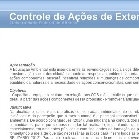
Controle de Ações de Ext
Universidade Federal de Alfenas
Apresentação
A Educação Ambiental está inserida entre as reivindicações sociais dos d
transformação social dos cidadãos quanto ao respeito ao ambiente, abord
ações componentes, buscará incentivar reflexões e mudanças de comport
equilíbrio da natureza e a necessidade de ações conservacionistas, com sen
Objetivos
- Capacitar a equipe executora em relação aos ODS e às temáticas que se
geral, a partir das ações componentes dessa proposta; - Promover a articu
Justificativa
Na atualidade, os serviços e práticas consideradas ambientalmente corr
climáticas e da percepção que a raça humana é a principal responsável 
ambientais. De acordo com Marques (2014), uma mudança na conduta dos ser
comunidades, para que se possa mudar tal realidade, implantando, quan
especialmente em ambientes públicos e com finalidades de formação de pe
fomentando a ideia de que são necessárias práticas para inserir todos a
BELIZÁRIO, 2012). Para tanto, é relevante a existência de projetos e inte