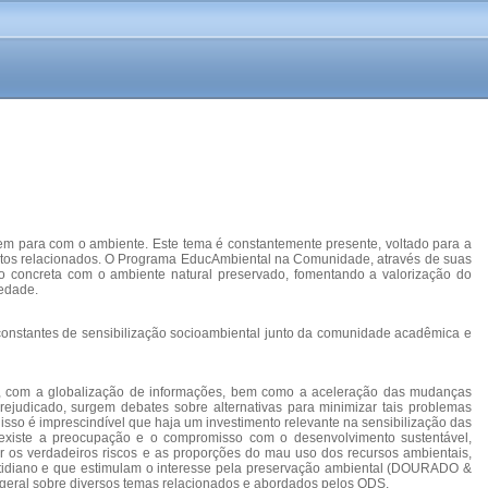
mem para com o ambiente. Este tema é constantemente presente, voltado para a
untos relacionados. O Programa EducAmbiental na Comunidade, através de suas
 concreta com o ambiente natural preservado, fomentando a valorização do
iedade.
constantes de sensibilização socioambiental junto da comunidade acadêmica e
ue, com a globalização de informações, bem como a aceleração das mudanças
ejudicado, surgem debates sobre alternativas para minimizar tais problemas
so é imprescindível que haja um investimento relevante na sensibilização das
 existe a preocupação e o compromisso com o desenvolvimento sustentável,
r os verdadeiros riscos e as proporções do mau uso dos recursos ambientais,
cotidiano e que estimulam o interesse pela preservação ambiental (DOURADO &
m geral sobre diversos temas relacionados e abordados pelos ODS.