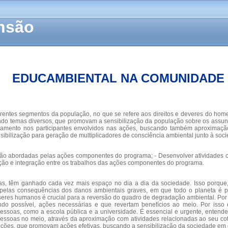
ensão
EDUCAMBIENTAL NA COMUNIDADE
iferentes segmentos da população, no que se refere aos direitos e deveres do ho
ando temas diversos, que promovam a sensibilização da população sobre os ass
amento nos participantes envolvidos nas ações, buscando também aproximação
sibilização para geração de multiplicadores de consciência ambiental junto à soc
rão abordadas pelas ações componentes do programa; - Desenvolver atividades 
lação e integração entre os trabalhos das ações componentes do programa.
etas, têm ganhado cada vez mais espaço no dia a dia da sociedade. Isso porq
pelas consequências dos danos ambientais graves, em que todo o planeta é pr
es humanos é crucial para a reversão do quadro de degradação ambiental. Por is
do possível, ações necessárias e que revertam benefícios ao meio. Por isso
ssoas, como a escola pública e a universidade. É essencial e urgente, entende
s pessoas no meio, através da aproximação com atividades relacionadas ao seu 
rvenções, que promovam ações efetivas, buscando a sensibilização da sociedade e