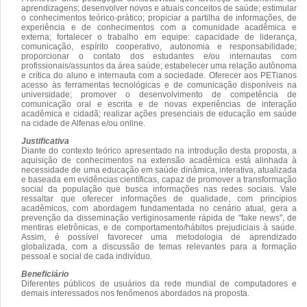
aprendizagens; desenvolver novos e atuais conceitos de saúde; estimular
o conhecimentos teórico-prático; propiciar a partilha de informações, de
experiência e de conhecimentos com a comunidade acadêmica e
externa; fortalecer o trabalho em equipe: capacidade de liderança,
comunicação, espírito cooperativo, autonomia e responsabilidade;
proporcionar o contato dos estudantes e/ou internautas com
profissionais/assuntos da área saúde; estabelecer uma relação autônoma
e crítica do aluno e internauta com a sociedade. Oferecer aos PETianos
acesso às ferramentas tecnológicas e de comunicação disponíveis na
universidade; promover o desenvolvimento de competência de
comunicação oral e escrita e de novas experiências de interação
acadêmica e cidadã; realizar ações presenciais de educação em saúde
na cidade de Alfenas e/ou online.
Justificativa
Diante do contexto teórico apresentado na introdução desta proposta, a
aquisição de conhecimentos na extensão acadêmica está alinhada à
necessidade de uma educação em saúde dinâmica, interativa, atualizada
e baseada em evidências científicas, capaz de promover a transformação
social da população que busca informações nas redes sociais. Vale
ressaltar que oferecer informações de qualidade, com princípios
acadêmicos, com abordagem fundamentada no cenário atual, gera a
prevenção da disseminação vertiginosamente rápida de "fake news", de
mentiras eletrônicas, e de comportamento/hábitos prejudiciais à saúde.
Assim, é possível favorecer uma metodologia de aprendizado
globalizada, com a discussão de temas relevantes para a formação
pessoal e social de cada indivíduo.
Beneficiário
Diferentes públicos de usuários da rede mundial de computadores e
demais interessados nos fenômenos abordados na proposta.