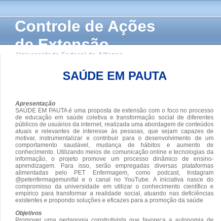
Controle de Ações
de Extensão
Universidade Federal de Alfenas
SAÚDE EM PAUTA
Apresentação
SAÚDE EM PAUTA é uma proposta de extensão com o foco no processo
de educação em saúde coletiva e transformação social de diferentes
públicos de usuários da internet, realizada uma abordagem de conteúdos
atuais e relevantes de interesse às pessoas, que sejam capazes de
motivar, instrumentalizar e contribuir para o desenvolvimento de um
comportamento saudável, mudança de hábitos e aumento de
conhecimento. Utilizando meios de comunicação online e tecnologias da
informação, o projeto promove um processo dinâmico de ensino-
aprendizagem. Para isso, serão empregadas diversas plataformas
alimentadas pelo PET Enfermagem, como podcast, Instagram
@petenfermagemunifal e o canal no YouTube. A iniciativa nasce do
compromisso da universidade em utilizar o conhecimento científico e
empírico para transformar a realidade social, atuando nas deficiências
existentes e propondo soluções e eficazes para a promoção da saúde
Objetivos
Promover uma pedagogia construtivista que favoreça a autonomia de