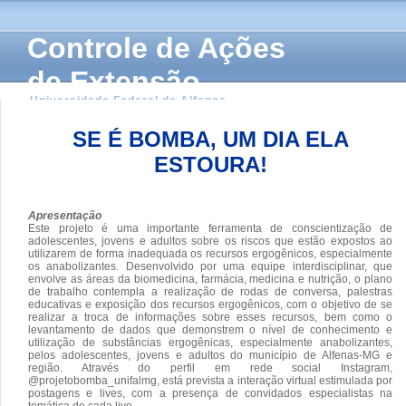
Controle de Ações
de Extensão
Universidade Federal de Alfenas
SE É BOMBA, UM DIA ELA
ESTOURA!
Apresentação
Este projeto é uma importante ferramenta de conscientização de
adolescentes, jovens e adultos sobre os riscos que estão expostos ao
utilizarem de forma inadequada os recursos ergogênicos, especialmente
os anabolizantes. Desenvolvido por uma equipe interdisciplinar, que
envolve as áreas da biomedicina, farmácia, medicina e nutrição, o plano
de trabalho contempla a realização de rodas de conversa, palestras
educativas e exposição dos recursos ergogênicos, com o objetivo de se
realizar a troca de informações sobre esses recursos, bem como o
levantamento de dados que demonstrem o nível de conhecimento e
utilização de substâncias ergogênicas, especialmente anabolizantes,
pelos adolescentes, jovens e adultos do município de Alfenas-MG e
região. Através do perfil em rede social Instagram,
@projetobomba_unifalmg, está prevista a interação virtual estimulada por
postagens e lives, com a presença de convidados especialistas na
temática de cada live.