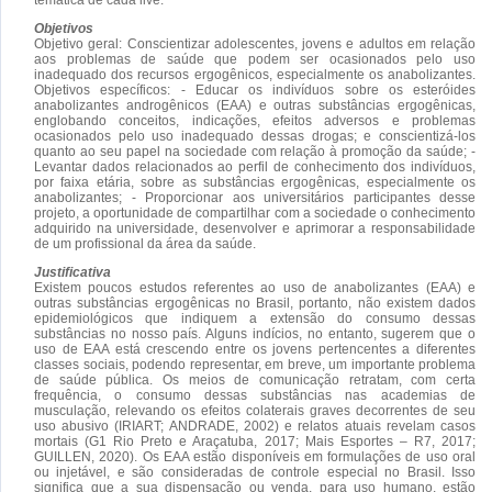
Objetivos
Objetivo geral: Conscientizar adolescentes, jovens e adultos em relação
aos problemas de saúde que podem ser ocasionados pelo uso
inadequado dos recursos ergogênicos, especialmente os anabolizantes.
Objetivos específicos: - Educar os indivíduos sobre os esteróides
anabolizantes androgênicos (EAA) e outras substâncias ergogênicas,
englobando conceitos, indicações, efeitos adversos e problemas
ocasionados pelo uso inadequado dessas drogas; e conscientizá-los
quanto ao seu papel na sociedade com relação à promoção da saúde; -
Levantar dados relacionados ao perfil de conhecimento dos indivíduos,
por faixa etária, sobre as substâncias ergogênicas, especialmente os
anabolizantes; - Proporcionar aos universitários participantes desse
projeto, a oportunidade de compartilhar com a sociedade o conhecimento
adquirido na universidade, desenvolver e aprimorar a responsabilidade
de um profissional da área da saúde.
Justificativa
Existem poucos estudos referentes ao uso de anabolizantes (EAA) e
outras substâncias ergogênicas no Brasil, portanto, não existem dados
epidemiológicos que indiquem a extensão do consumo dessas
substâncias no nosso país. Alguns indícios, no entanto, sugerem que o
uso de EAA está crescendo entre os jovens pertencentes a diferentes
classes sociais, podendo representar, em breve, um importante problema
de saúde pública. Os meios de comunicação retratam, com certa
frequência, o consumo dessas substâncias nas academias de
musculação, relevando os efeitos colaterais graves decorrentes de seu
uso abusivo (IRIART; ANDRADE, 2002) e relatos atuais revelam casos
mortais (G1 Rio Preto e Araçatuba, 2017; Mais Esportes – R7, 2017;
GUILLEN, 2020). Os EAA estão disponíveis em formulações de uso oral
ou injetável, e são consideradas de controle especial no Brasil. Isso
significa que a sua dispensação ou venda, para uso humano, estão