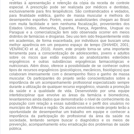
restritas à apresentação e retenção da cópia da receita de controle
especial. A prescrição pode ser realizada por médicos e dentistas,
exclusivamente para fins terapêuticos. São contraindicados e vedados,
para finalidade estética, ganho de massa muscular e melhora do
desempenho esportivo. Porém, esses anabolizantes chegam ao Brasil
com muita facilidade e sem nenhuma fiscalização, provenientes dos
Estados Unidos, Alemanha, Espanha, França, Argentina, Uruguai ou
Paraguai e a comercialização tem sido observada ocorrer em meios
distintos de farmácias e drogarias. Seu uso tem sido frequentemente visto
em academias, de forma exacerbada, por indivíduos que buscam uma
melhor aparência em um pequeno espaço de tempo (SHAHIDI, 2001;
VENÂNCIO et al, 2010). Assim, este projeto torna-se uma importante
ferramenta para a conscientização de adolescentes, jovens e adultos
sobre os riscos que estão expostos ao anabolizantes esteróides
ergogênicos e outras substâncias ergogênicas farmacológicas e
nutricionais. Além disso, oferece a possibilidade de se conhecer outros
tipos de recursos ergogênicos (psicológicos, mecânicos, fisiológicos) que
colaboram imensamente com o desempenho físico e ganho de massa
muscular. Os participantes do projeto serão conscientizados sobre a
importância de um acompanhamento profissional especializado sempre
durante a utilização de qualquer recurso ergogênico, visando a promoção
da saúde e a qualidade de vida. Desenvolvido por uma equipe
intertidisciplinar que envolve as áreas da farmácia e biomedicina,
levantaremos ainda dados que demonstrarão o nível de conhecimento da
população com relação a essas substâncias e o perfil dos usuários no
município de Alfenas e região. Os alunos envolvidos neste projeto terão a
oportunidade de desempenhar um trabalho em equipe e conhecer a
importância da participação do profissional da área da saúde na
sociedade, tentando sempre buscar o diagnóstico e os meios de
prevenção, acompanhamento e/ou erradicação dos problemas de saúde
pública.