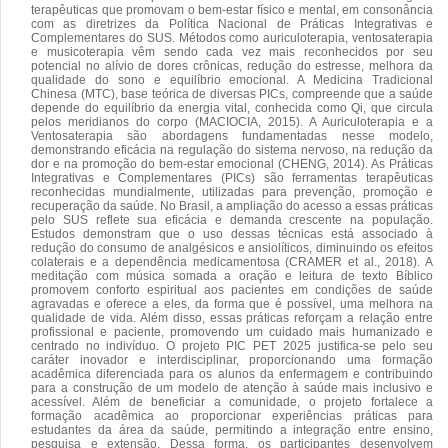
terapêuticas que promovam o bem-estar físico e mental, em consonância
com as diretrizes da Política Nacional de Práticas Integrativas e
Complementares do SUS. Métodos como auriculoterapia, ventosaterapia
e musicoterapia vêm sendo cada vez mais reconhecidos por seu
potencial no alívio de dores crônicas, redução do estresse, melhora da
qualidade do sono e equilíbrio emocional. A Medicina Tradicional
Chinesa (MTC), base teórica de diversas PICs, compreende que a saúde
depende do equilíbrio da energia vital, conhecida como Qi, que circula
pelos meridianos do corpo (MACIOCIA, 2015). A Auriculoterapia e a
Ventosaterapia são abordagens fundamentadas nesse modelo,
demonstrando eficácia na regulação do sistema nervoso, na redução da
dor e na promoção do bem-estar emocional (CHENG, 2014). As Práticas
Integrativas e Complementares (PICs) são ferramentas terapêuticas
reconhecidas mundialmente, utilizadas para prevenção, promoção e
recuperação da saúde. No Brasil, a ampliação do acesso a essas práticas
pelo SUS reflete sua eficácia e demanda crescente na população.
Estudos demonstram que o uso dessas técnicas está associado à
redução do consumo de analgésicos e ansiolíticos, diminuindo os efeitos
colaterais e a dependência medicamentosa (CRAMER et al., 2018). A
meditação com música somada a oração e leitura de texto Bíblico
promovem conforto espiritual aos pacientes em condições de saúde
agravadas e oferece a eles, da forma que é possível, uma melhora na
qualidade de vida. Além disso, essas práticas reforçam a relação entre
profissional e paciente, promovendo um cuidado mais humanizado e
centrado no indivíduo. O projeto PIC PET 2025 justifica-se pelo seu
caráter inovador e interdisciplinar, proporcionando uma formação
acadêmica diferenciada para os alunos da enfermagem e contribuindo
para a construção de um modelo de atenção à saúde mais inclusivo e
acessível. Além de beneficiar a comunidade, o projeto fortalece a
formação acadêmica ao proporcionar experiências práticas para
estudantes da área da saúde, permitindo a integração entre ensino,
pesquisa e extensão. Dessa forma, os participantes desenvolvem