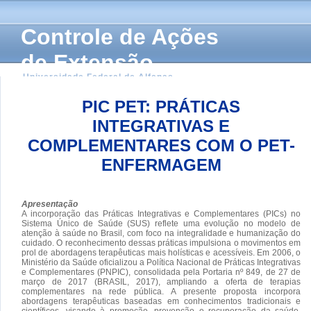
Controle de Ações
de Extensão
Universidade Federal de Alfenas
PIC PET: PRÁTICAS
INTEGRATIVAS E
COMPLEMENTARES COM O PET-
ENFERMAGEM
Apresentação
A incorporação das Práticas Integrativas e Complementares (PICs) no
Sistema Único de Saúde (SUS) reflete uma evolução no modelo de
atenção à saúde no Brasil, com foco na integralidade e humanização do
cuidado. O reconhecimento dessas práticas impulsiona o movimentos em
prol de abordagens terapêuticas mais holísticas e acessíveis. Em 2006, o
Ministério da Saúde oficializou a Política Nacional de Práticas Integrativas
e Complementares (PNPIC), consolidada pela Portaria nº 849, de 27 de
março de 2017 (BRASIL, 2017), ampliando a oferta de terapias
complementares na rede pública. A presente proposta incorpora
abordagens terapêuticas baseadas em conhecimentos tradicionais e
científicos, visando à promoção, prevenção e recuperação da saúde.