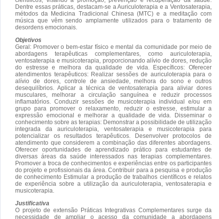
Dentre essas práticas, destacam-se a Auriculoterapia e a Ventosaterapia,
métodos da Medicina Tradicional Chinesa (MTC) e a meditação com
música que vêm sendo amplamente utilizados para o tratamento de
desordens emocionais.
Objetivos
Geral: Promover o bem-estar físico e mental da comunidade por meio de
abordagens terapêuticas complementares, como auriculoterapia,
ventosaterapia e musicoterapia, proporcionando alívio de dores, redução
do estresse e melhora da qualidade de vida. Específicos: Oferecer
atendimentos terapêuticos: Realizar sessões de auriculoterapia para o
alívio de dores, controle de ansiedade, melhora do sono e outros
desequilíbrios. Aplicar a técnica de ventosaterapia para aliviar dores
musculares, melhorar a circulação sanguínea e reduzir processos
inflamatórios. Conduzir sessões de musicoterapia individual e/ou em
grupo para promover o relaxamento, reduzir o estresse, estimular a
expressão emocional e melhorar a qualidade de vida. Disseminar o
conhecimento sobre as terapias: Demonstrar a possibilidade de utilização
integrada da auriculoterapia, ventosaterapia e musicoterapia para
potencializar os resultados terapêuticos. Desenvolver protocolos de
atendimento que considerem a combinação das diferentes abordagens.
Oferecer oportunidades de aprendizado prático para estudantes de
diversas áreas da saúde interessados nas terapias complementares.
Promover a troca de conhecimentos e experiências entre os participantes
do projeto e profissionais da área. Contribuir para a pesquisa e produção
de conhecimento Estimular a produção de trabalhos científicos e relatos
de experiência sobre a utilização da auriculoterapia, ventosaterapia e
musicoterapia.
Justificativa
O projeto de extensão Práticas Integrativas Complementares surge da
necessidade de ampliar o acesso da comunidade a abordagens