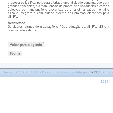
proposta se justifica, pois será ofertada uma atividade continua que trará
grandes benefícios, e a manutenção da prática de atividade física com os
objetivos de manutenção e prevenção de uma ótima saúde mental e
física e integrará a comunidade externa aos projetos oferecidos pela
UNIFAL.
Beneficiário
Servidores, alunos de graduação e Pós-graduação da UNIFAL-MG e a
comunidade externa.
Voltar para a agenda
Fechar
Versão 24.07.24.1726 - Desenvolvido e mantido pelo
NTI
(© 2009 -
2026)