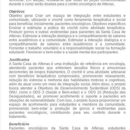
durante o curso serão doadas para o centro oncológico de Alfenas.
Objetivos
Objetivo geral Criar um espaço de integração entre estudantes e
comunidade, utilizando o crochê como ferramenta terapêutica e social
para beneficiar, inicialmente, pacientes oncológicos. Objetivos específicos
Ensinar e estimular a prática do crochê como atividade terapêutica.
Produzir gorros e outras vestimentas para pacientes da Santa Casa de
Alfenas. Estimular a interação dialógica e o compartilhamento de saberes
entre acadêmicos e a comunidade. Estimular a interação dialógica e o
compartilhamento de saberes entre acadêmicos e a comunidade.
Fomentar o trabalho voluntário e a responsabilidade social na formação
estudantil. Favorecer o bem-estar e a saúde mental dos participantes.
Justificativa
A Santa Casa de Alfenas é uma instituição de referência em oncologia,
atendendo pacientes que enfrentam desafios físicos e emocionais
decorrentes de longos tratamentos. O crochê é uma atividade artesanal
com benefícios terapêuticos comprovados, promovendo relaxamento,
redução do estresse e melhoria das habilidades motoras e cognitivas,
além de atuar como um meio de integração social. Além disso, o projeto
busca atender a Objetivos de Desenvolvimento Sustentável (ODS) da
ONU, como o ODS 3 (Saúde e Bem-estar) e o ODS 10 (Redução das
Desigualdades), ao promover acolhimento e suporte a pacientes em
situações de vulnerabilidade. Com isso, o projeto busca proporcionar um
espaço de acolhimento para estudantes e membros da comunidade,
promovendo bem-estar e produção de gorros e vestimentas para
pacientes oncológicos, contribuindo para seu conforto durante o
tratamento.
Beneficiário
Pacientes oncológicos da Santa Casa de Alfenas, estudantes