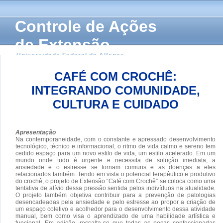
Controle de Ações
de Extensão
Universidade Federal de Alfenas
CAFÉ COM CROCHÊ:
INTEGRANDO COMUNIDADE,
CULTURA E CUIDADO
Apresentação
Na contemporaneidade, com o constante e apressado desenvolvimento
tecnológico, técnico e informacional, o ritmo de vida calmo e sereno tem
cedido espaço para um novo estilo de vida, um estilo acelerado. Em um
mundo onde tudo é urgente e necessita de solução imediata, a
ansiedade e o estresse se tornam comuns e as doenças a eles
relacionados também. Tendo em vista o potencial terapêutico e produtivo
do crochê, o projeto de Extensão “Café com Crochê” se coloca como uma
tentativa de alívio dessa pressão sentida pelos indivíduos na atualidade.
O projeto também objetiva contribuir para a prevenção de patologias
desencadeadas pela ansiedade e pelo estresse ao propor a criação de
um espaço coletivo e acolhedor para o desenvolvimento dessa atividade
manual, bem como visa o aprendizado de uma habilidade artística e
funcional. Em adição, ressalta-se que todas as peças confeccionadas