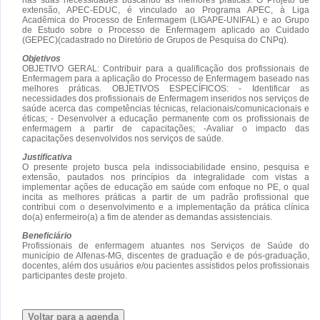
extensão, APEC-EDUC, é vinculado ao Programa APEC, à Liga
Acadêmica do Processo de Enfermagem (LIGAPE-UNIFAL) e ao Grupo
de Estudo sobre o Processo de Enfermagem aplicado ao Cuidado
(GEPEC)(cadastrado no Diretório de Grupos de Pesquisa do CNPq).
Objetivos
OBJETIVO GERAL: Contribuir para a qualificação dos profissionais de
Enfermagem para a aplicação do Processo de Enfermagem baseado nas
melhores práticas. OBJETIVOS ESPECÍFICOS: - Identificar as
necessidades dos profissionais de Enfermagem inseridos nos serviços de
saúde acerca das competências técnicas, relacionais/comunicacionais e
éticas; - Desenvolver a educação permanente com os profissionais de
enfermagem a partir de capacitações; -Avaliar o impacto das
capacitações desenvolvidos nos serviços de saúde.
Justificativa
O presente projeto busca pela indissociabilidade ensino, pesquisa e
extensão, pautados nos princípios da integralidade com vistas a
implementar ações de educação em saúde com enfoque no PE, o qual
incita as melhores práticas a partir de um padrão profissional que
contribui com o desenvolvimento e a implementação da prática clínica
do(a) enfermeiro(a) a fim de atender as demandas assistenciais.
Beneficiário
Profissionais de enfermagem atuantes nos Serviços de Saúde do
município de Alfenas-MG, discentes de graduação e de pós-graduação,
docentes, além dos usuários e/ou pacientes assistidos pelos profissionais
participantes deste projeto.
Voltar para a agenda