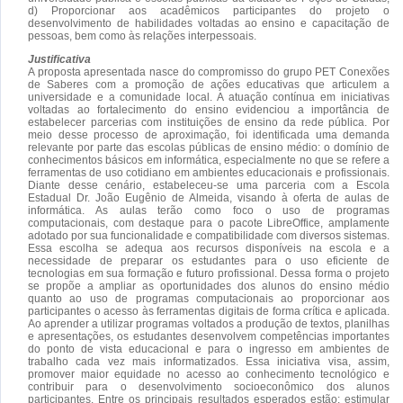
d) Proporcionar aos acadêmicos participantes do projeto o
desenvolvimento de habilidades voltadas ao ensino e capacitação de
pessoas, bem como às relações interpessoais.
Justificativa
A proposta apresentada nasce do compromisso do grupo PET Conexões
de Saberes com a promoção de ações educativas que articulem a
universidade e a comunidade local. A atuação contínua em iniciativas
voltadas ao fortalecimento do ensino evidenciou a importância de
estabelecer parcerias com instituições de ensino da rede pública. Por
meio desse processo de aproximação, foi identificada uma demanda
relevante por parte das escolas públicas de ensino médio: o domínio de
conhecimentos básicos em informática, especialmente no que se refere a
ferramentas de uso cotidiano em ambientes educacionais e profissionais.
Diante desse cenário, estabeleceu-se uma parceria com a Escola
Estadual Dr. João Eugênio de Almeida, visando à oferta de aulas de
informática. As aulas terão como foco o uso de programas
computacionais, com destaque para o pacote LibreOffice, amplamente
adotado por sua funcionalidade e compatibilidade com diversos sistemas.
Essa escolha se adequa aos recursos disponíveis na escola e a
necessidade de preparar os estudantes para o uso eficiente de
tecnologias em sua formação e futuro profissional. Dessa forma o projeto
se propõe a ampliar as oportunidades dos alunos do ensino médio
quanto ao uso de programas computacionais ao proporcionar aos
participantes o acesso às ferramentas digitais de forma crítica e aplicada.
Ao aprender a utilizar programas voltados a produção de textos, planilhas
e apresentações, os estudantes desenvolvem competências importantes
do ponto de vista educacional e para o ingresso em ambientes de
trabalho cada vez mais informatizados. Essa iniciativa visa, assim,
promover maior equidade no acesso ao conhecimento tecnológico e
contribuir para o desenvolvimento socioeconômico dos alunos
participantes. Entre os principais resultados esperados estão: estimular