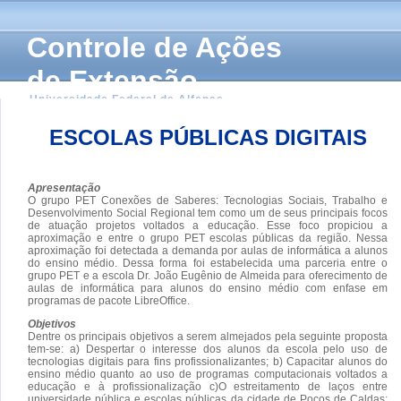
Controle de Ações
de Extensão
Universidade Federal de Alfenas
ESCOLAS PÚBLICAS DIGITAIS
Apresentação
O grupo PET Conexões de Saberes: Tecnologias Sociais, Trabalho e
Desenvolvimento Social Regional tem como um de seus principais focos
de atuação projetos voltados a educação. Esse foco propiciou a
aproximação e entre o grupo PET escolas públicas da região. Nessa
aproximação foi detectada a demanda por aulas de informática a alunos
do ensino médio. Dessa forma foi estabelecida uma parceria entre o
grupo PET e a escola Dr. João Eugênio de Almeida para oferecimento de
aulas de informática para alunos do ensino médio com enfase em
programas de pacote LibreOffice.
Objetivos
Dentre os principais objetivos a serem almejados pela seguinte proposta
tem-se: a) Despertar o interesse dos alunos da escola pelo uso de
tecnologias digitais para fins profissionalizantes; b) Capacitar alunos do
ensino médio quanto ao uso de programas computacionais voltados a
educação e à profissionalização c)O estreitamento de laços entre
universidade pública e escolas públicas da cidade de Poços de Caldas;