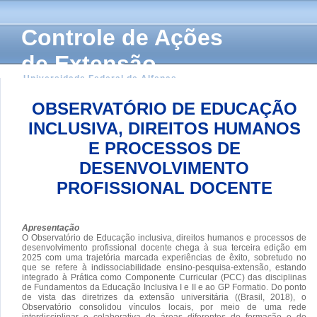
Controle de Ações
de Extensão
Universidade Federal de Alfenas
OBSERVATÓRIO DE EDUCAÇÃO
INCLUSIVA, DIREITOS HUMANOS
E PROCESSOS DE
DESENVOLVIMENTO
PROFISSIONAL DOCENTE
Apresentação
O Observatório de Educação inclusiva, direitos humanos e processos de
desenvolvimento profissional docente chega à sua terceira edição em
2025 com uma trajetória marcada experiências de êxito, sobretudo no
que se refere à indissociabilidade ensino-pesquisa-extensão, estando
integrado à Prática como Componente Curricular (PCC) das disciplinas
de Fundamentos da Educação Inclusiva I e II e ao GP Formatio. Do ponto
de vista das diretrizes da extensão universitária ((Brasil, 2018), o
Observatório consolidou vínculos locais, por meio de uma rede
interdisciplinar e colaborativa de áreas diferentes de formação e de