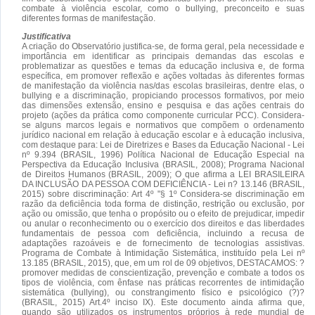
combate à violência escolar, como o bullying, preconceito e suas
diferentes formas de manifestação.
Justificativa
A criação do Observatório justifica-se, de forma geral, pela necessidade e
importância em identificar as principais demandas das escolas e
problematizar as questões e temas da educação inclusiva e, de forma
específica, em promover reflexão e ações voltadas às diferentes formas
de manifestação da violência nas/das escolas brasileiras, dentre elas, o
bullying e a discriminação, propiciando processos formativos, por meio
das dimensões extensão, ensino e pesquisa e das ações centrais do
projeto (ações da prática como componente curricular PCC). Considera-
se alguns marcos legais e normativos que compõem o ordenamento
jurídico nacional em relação à educação escolar e à educação inclusiva,
com destaque para: Lei de Diretrizes e Bases da Educação Nacional - Lei
nº 9.394 (BRASIL, 1996) Política Nacional de Educação Especial na
Perspectiva da Educação Inclusiva (BRASIL, 2008); Programa Nacional
de Direitos Humanos (BRASIL, 2009); O que afirma a LEI BRASILEIRA
DA INCLUSÃO DA PESSOA COM DEFICIÊNCIA - Lei n? 13.146 (BRASIL,
2015) sobre discriminação: Art 4º "§ 1º Considera-se discriminação em
razão da deficiência toda forma de distinção, restrição ou exclusão, por
ação ou omissão, que tenha o propósito ou o efeito de prejudicar, impedir
ou anular o reconhecimento ou o exercício dos direitos e das liberdades
fundamentais de pessoa com deficiência, incluindo a recusa de
adaptações razoáveis e de fornecimento de tecnologias assistivas.
Programa de Combate à Intimidação Sistemática, instituído pela Lei nº
13.185 (BRASIL, 2015), que, em um rol de 09 objetivos, DESTACAMOS: ?
promover medidas de conscientização, prevenção e combate a todos os
tipos de violência, com ênfase nas práticas recorrentes de intimidação
sistemática (bullying), ou constrangimento físico e psicológico (?)?
(BRASIL, 2015) Art.4º inciso IX). Este documento ainda afirma que,
quando são utilizados os instrumentos próprios à rede mundial de