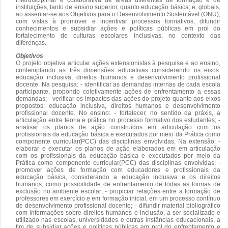
instituições, tanto de ensino superior, quanto educação básica; e, globais,
ao assentar-se aos Objetivos para o Desenvolvimento Sustentável (ONU),
com vistas à promover e incentivar processos formativos, difundir
conhecimentos e subsidiar ações e políticas públicas em prol do
fortalecimento de culturas escolares inclusivas, no contexto das
diferenças.
Objetivos
O projeto objetiva articular ações extensionistas à pesquisa e ao ensino,
contemplando as três dimensões educativas considerando os eixos:
educação inclusiva, direitos humanos e desenvolvimento profissional
docente. Na pesquisa: - identificar as demandas internas de cada escola
participante, propondo coletivamente ações de enfrentamento a essas
demandas; - verificar os impactos das ações do projeto quanto aos eixos
propostos: educação inclusiva, direitos humanos e desenvolvimento
profissional docente. No ensino: - fortalecer, no sentido da práxis, a
articulação entre teoria e prática no processo formativo dos estudantes; -
analisar os planos de ação construídos em articulação com os
profissionais da educação básica e executados por meio da Prática como
componente curricular(PCC) das disciplinas envolvidas. Na extensão: -
elaborar e executar os planos de ação elaborados em em articulação
com os profissionais da educação básica e executados por meio da
Prática como componente curricular(PCC) das disciplinas envolvidas; -
promover ações de formação com educadores e profissionais da
educação básica, considerando a educação inclusiva e os direitos
humanos, como possibilidade de enfrentamento de todas as formas de
exclusão no ambiente escolar; - propiciar relações entre a formação de
professores em exercício e em formação inicial, em um processo contínuo
de desenvolvimento profissional docente; - difundir material bibliográfico
com informações sobre direitos humanos e inclusão, a ser socializado e
utilizado nas escolas, universidades e outras instâncias educacionais, a
fim de subsidiar ações e políticas públicas em prol do enfrentamento e