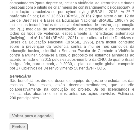
computadores ?para depreciar, incitar a violência, adulterar fotos e dados
pessoais com o intuito de criar meios de constrangimento psicossocial?, a
intimidação caracteriza-se por cyberbullying (BRASIL, 2015, Art.2º ?
parágrafo único); Lei nº 13.663 (BRASIL, 2016) ? que altera o art. 12 da
Lei de Diretrizes e Bases da Educação Nacional (BRASIL, 1996) ? ao
incluir nas incumbências dos estabelecimentos de ensino, a promoção
de: ?(...) medidas de conscientização, de prevenção e de combate a
todos os tipos de violência, especialmente a intimidação sistemática
(bullying); Lei nº 14.164 (BRASIL, 2021) - que altera a Lei de Diretrizes e
Bases da Educação Nacional (BRASIL, 1996), para incluir conteúdo
sobre a prevenção da violência contra a mulher nos currículos da
educação básica, e institui a Semana Escolar de Combate à Violência
contra a Mulher. Soma-se a isso, o propósito de estarmos alinhadas ao
acordo firmado em 2015 pelos estados-membro da ONU, do qual o Brasil
é signatário, para cumprir, até 2030, o plano de ação global, composto
por 17 Objetivos de Desenvolvimento Sustentável - ODS.
Beneficiário
São beneficiários diretos: docentes, equipe de gestão e estudantes das
escolas. Entre esses, estão docentes-mediadores, que atuarão
colaborativamente na condução do projeto. Já os licenciandos e
licenciandas atuarão como minstrantes nas ações previstas. Estima-se
200 participantes.
Voltar para a agenda
Fechar