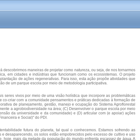
á descobrirmos maneiras de projetar como natureza, ou seja, de nos tornarmos
ica, em cidades e indústrias que funcionam como os ecossistemas. O projeto
lantação de ações regenerativas. Para isso, esta ação propõe atividades que
ção de um parque escola por meio de metodologia participativa.
ais seres vivos por meio de uma visão holística que incorpore as problemáticas
m de co-criar com a comunidade pensamentos e práticas dedicadas à formação de
laborativa de planejamento, gestão, manejo e ocupação do Sistema Agroflorestal
nte a agrobiodiversidade na área; (C) Desenvolver o parque escola por meio
nsão da universidade e da comunidade) e (D) articular com (e apoiar) ações
inanceira e Social)" do PDI.
ntabilidade futura do planeta, tal qual o conhecemos. Estamos sofrendo as
os e desaparecendo, os solos estão empobrecidos pelo excesso de cultivo e uso
o e, hoje, mais da metade da população do mundo enfrenta escassez de água. A