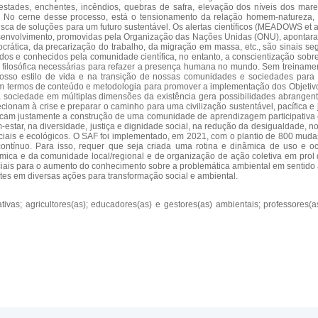
pestades, enchentes, incêndios, quebras de safra, elevação dos níveis dos mar
. No cerne desse processo, está o tensionamento da relação homem-natureza,
busca de soluções para um futuro sustentável. Os alertas científicos (MEADOWS e
esenvolvimento, promovidas pela Organização das Nações Unidas (ONU), apontar
crática, da precarização do trabalho, da migração em massa, etc., são sinais 
ados e conhecidos pela comunidade científica, no entanto, a conscientização sob
ade filosófica necessárias para refazer a presença humana no mundo. Sem treina
nosso estilo de vida e na transição de nossas comunidades e sociedades para
 em termos de conteúdo e metodologia para promover a implementação dos Objetiv
a sociedade em múltiplas dimensões da existência gera possibilidades abrangent
cionam à crise e preparar o caminho para uma civilização sustentável, pacífica
uscam justamente a construção de uma comunidade de aprendizagem participativa 
tar, na diversidade, justiça e dignidade social, na redução da desigualdade, n
ociais e ecológicos. O SAF foi implementado, em 2021, com o plantio de 800 mud
tínuo. Para isso, requer que seja criada uma rotina e dinâmica de uso e
ca e da comunidade local/regional e de organização de ação coletiva em prol 
nciais para o aumento do conhecimento sobre a problemática ambiental em sentido
tes em diversas ações para transformação social e ambiental.
ivas; agricultores(as); educadores(as) e gestores(as) ambientais; professor