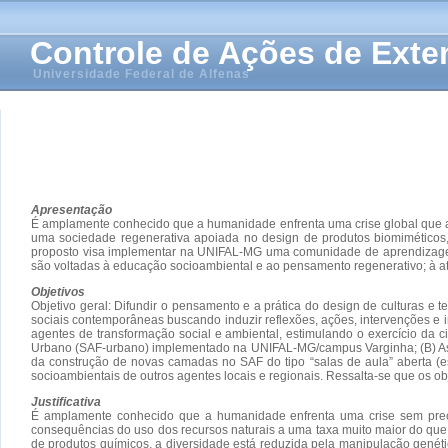
Controle de Ações de Ext
Universidade Federal de Alfenas
Apresentação
É amplamente conhecido que a humanidade enfrenta uma crise global que am
uma sociedade regenerativa apoiada no design de produtos biomiméticos,
proposto visa implementar na UNIFAL-MG uma comunidade de aprendizagem t
são voltadas à educação socioambiental e ao pensamento regenerativo; à ati
Objetivos
Objetivo geral: Difundir o pensamento e a prática do design de culturas e 
sociais contemporâneas buscando induzir reflexões, ações, intervenções e 
agentes de transformação social e ambiental, estimulando o exercício da ci
Urbano (SAF-urbano) implementado na UNIFAL-MG/campus Varginha; (B) Ass
da construção de novas camadas no SAF do tipo “salas de aula” aberta (
socioambientais de outros agentes locais e regionais. Ressalta-se que os obj
Justificativa
É amplamente conhecido que a humanidade enfrenta uma crise sem preced
consequências do uso dos recursos naturais a uma taxa muito maior do que 
de produtos químicos, a diversidade está reduzida pela manipulação genét