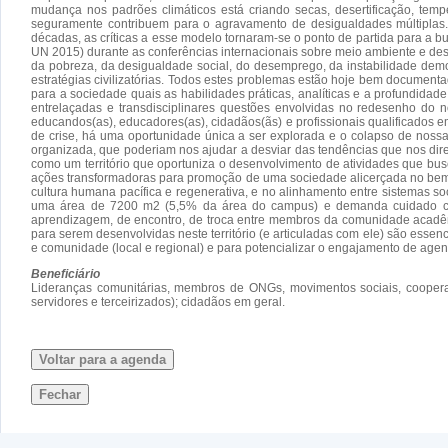
mudança nos padrões climáticos está criando secas, desertificação, tem
seguramente contribuem para o agravamento de desigualdades múltiplas
décadas, as críticas a esse modelo tornaram-se o ponto de partida para a 
UN 2015) durante as conferências internacionais sobre meio ambiente e d
da pobreza, da desigualdade social, do desemprego, da instabilidade demo
estratégias civilizatórias. Todos estes problemas estão hoje bem document
para a sociedade quais as habilidades práticas, analíticas e a profundid
entrelaçadas e transdisciplinares questões envolvidas no redesenho do 
educandos(as), educadores(as), cidadãos(ãs) e profissionais qualificados
de crise, há uma oportunidade única a ser explorada e o colapso de noss
organizada, que poderiam nos ajudar a desviar das tendências que nos dire
como um território que oportuniza o desenvolvimento de atividades que b
ações transformadoras para promoção de uma sociedade alicerçada no bem-es
cultura humana pacífica e regenerativa, e no alinhamento entre sistemas s
uma área de 7200 m2 (5,5% da área do campus) e demanda cuidado con
aprendizagem, de encontro, de troca entre membros da comunidade acadêmi
para serem desenvolvidas neste território (e articuladas com ele) são esse
e comunidade (local e regional) e para potencializar o engajamento de agen
Beneficiário
Lideranças comunitárias, membros de ONGs, movimentos sociais, cooperat
servidores e terceirizados); cidadãos em geral.
Voltar para a agenda
Fechar