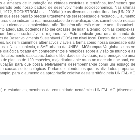
es e ameaça de inundação de cidades costeiras e territórios, fenômenos que
 gerado pelo nosso padrão de desenvolvimento socioeconômico. Nas últimas
t al, 1972; ROCKSTRÖM et al, 2009ab) e os diversos acordos firmados (UN 2012;
am que esse padrão precisa urgentemente ser repensado e recriado. O aumento
seguros que indicam a real necessidade de reavaliação dos caminhos de nossas
re seu alcance e complexidade não. Também não está claro - e nem disponível -
mento adequado, podemos não ser capazes de lidar, a tempo, com as complexas,
 um formato sustentável e regenerativo. Este contexto gera uma demanda de
os de Desenvolvimento Sustentável (ODS) em nível local. Dentro de um cenário
es. Existem caminhos alternativos viáveis à forma como nossa sociedade está
 e justa. Neste contexto, o SAF-urbano da UNIFAL-MG/campus Varginha se insere
e dialógica focada em conhecimentos e reflexões sobre a visão de mundo e as
o fortalecimento das capacidades e liberdades individuais, na promoção de uma
as de plantas de 120 espécies, majoritariamente raras no mercado nacional, em
 ocupação para que possa efetivamente desempenhar-se como um espaço de
de causas socioecológicas. Portanto, entendemos que as atividades propostas
 amplo, para o aumento da apropriação coletiva deste território pela UNIFAL-MG
es(as) e estudantes; membros da comunidade acadêmica UNIFAL-MG (discentes,