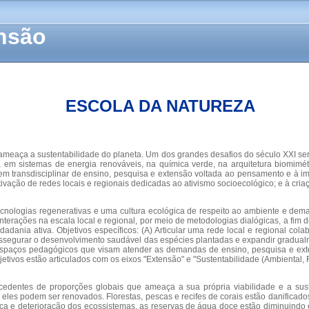
ensão
ESCOLA DA NATUREZA
eaça a sustentabilidade do planeta. Um dos grandes desafios do século XXI ser
 em sistemas de energia renováveis, na química verde, na arquitetura biomimét
ransdisciplinar de ensino, pesquisa e extensão voltada ao pensamento e à imp
vação de redes locais e regionais dedicadas ao ativismo socioecológico; e à cria
tecnologias regenerativas e uma cultura ecológica de respeito ao ambiente e dem
interações na escala local e regional, por meio de metodologias dialógicas, a fi
dadania ativa. Objetivos específicos: (A) Articular uma rede local e regional co
egurar o desenvolvimento saudável das espécies plantadas e expandir gradualme
espaços pedagógicos que visam atender as demandas de ensino, pesquisa e exte
etivos estão articulados com os eixos "Extensão" e "Sustentabilidade (Ambiental, F
entes de proporções globais que ameaça a sua própria viabilidade e a suste
eles podem ser renovados. Florestas, pescas e recifes de corais estão danificad
ica e deterioração dos ecossistemas, as reservas de água doce estão diminuind