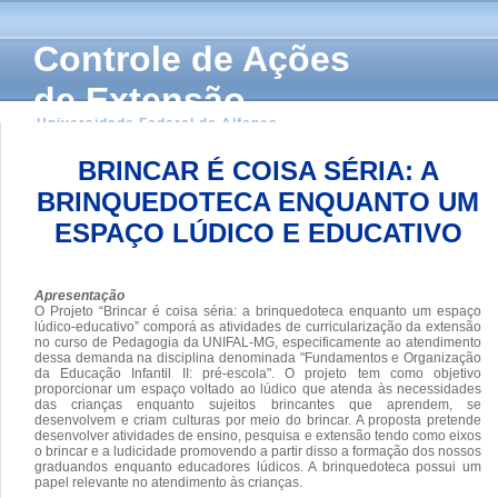
Controle de Ações
de Extensão
Universidade Federal de Alfenas
BRINCAR É COISA SÉRIA: A
BRINQUEDOTECA ENQUANTO UM
ESPAÇO LÚDICO E EDUCATIVO
Apresentação
O Projeto “Brincar é coisa séria: a brinquedoteca enquanto um espaço
lúdico-educativo” comporá as atividades de curricularização da extensão
no curso de Pedagogia da UNIFAL-MG, especificamente ao atendimento
dessa demanda na disciplina denominada "Fundamentos e Organização
da Educação Infantil II: pré-escola". O projeto tem como objetivo
proporcionar um espaço voltado ao lúdico que atenda às necessidades
das crianças enquanto sujeitos brincantes que aprendem, se
desenvolvem e criam culturas por meio do brincar. A proposta pretende
desenvolver atividades de ensino, pesquisa e extensão tendo como eixos
o brincar e a ludicidade promovendo a partir disso a formação dos nossos
graduandos enquanto educadores lúdicos. A brinquedoteca possui um
papel relevante no atendimento às crianças.