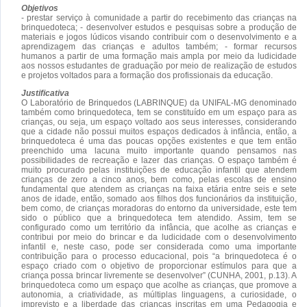
Objetivos
- prestar serviço à comunidade a partir do recebimento das crianças na
brinquedoteca; - desenvolver estudos e pesquisas sobre a produção de
materiais e jogos lúdicos visando contribuir com o desenvolvimento e a
aprendizagem das crianças e adultos também; - formar recursos
humanos a partir de uma formação mais ampla por meio da ludicidade
aos nossos estudantes de graduação por meio de realização de estudos
e projetos voltados para a formação dos profissionais da educação.
Justificativa
O Laboratório de Brinquedos (LABRINQUE) da UNIFAL-MG denominado
também como brinquedoteca, tem se constituído em um espaço para as
crianças, ou seja, um espaço voltado aos seus interesses, considerando
que a cidade não possui muitos espaços dedicados à infância, então, a
brinquedoteca é uma das poucas opções existentes e que tem então
preenchido uma lacuna muito importante quando pensamos nas
possibilidades de recreação e lazer das crianças. O espaço também é
muito procurado pelas instituições de educação infantil que atendem
crianças de zero a cinco anos, bem como, pelas escolas de ensino
fundamental que atendem as crianças na faixa etária entre seis e sete
anos de idade, então, somado aos filhos dos funcionários da instituição,
bem como, de crianças moradoras do entorno da universidade, este tem
sido o público que a brinquedoteca tem atendido. Assim, tem se
configurado como um território da infância, que acolhe as crianças e
contribui por meio do brincar e da ludicidade com o desenvolvimento
infantil e, neste caso, pode ser considerada como uma importante
contribuição para o processo educacional, pois “a brinquedoteca é o
espaço criado com o objetivo de proporcionar estímulos para que a
criança possa brincar livremente se desenvolver” (CUNHA, 2001, p.13). A
brinquedoteca como um espaço que acolhe as crianças, que promove a
autonomia, a criatividade, as múltiplas linguagens, a curiosidade, o
imprevisto e a liberdade das crianças inscritas em uma Pedagogia e