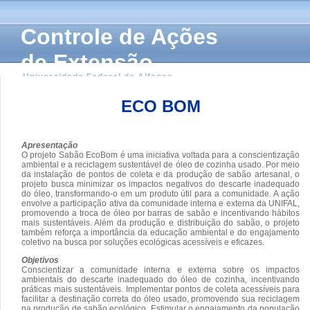
Controle de Ações
de Extensão
Universidade Federal de Alfenas
ECO BOM
Apresentação
O projeto Sabão EcoBom é uma iniciativa voltada para a conscientização
ambiental e a reciclagem sustentável de óleo de cozinha usado. Por meio
da instalação de pontos de coleta e da produção de sabão artesanal, o
projeto busca minimizar os impactos negativos do descarte inadequado
do óleo, transformando-o em um produto útil para a comunidade. A ação
envolve a participação ativa da comunidade interna e externa da UNIFAL,
promovendo a troca de óleo por barras de sabão e incentivando hábitos
mais sustentáveis. Além da produção e distribuição do sabão, o projeto
também reforça a importância da educação ambiental e do engajamento
coletivo na busca por soluções ecológicas acessíveis e eficazes.
Objetivos
Conscientizar a comunidade interna e externa sobre os impactos
ambientais do descarte inadequado do óleo de cozinha, incentivando
práticas mais sustentáveis. Implementar pontos de coleta acessíveis para
facilitar a destinação correta do óleo usado, promovendo sua reciclagem
na produção de sabão ecológico. Estimular o engajamento da população