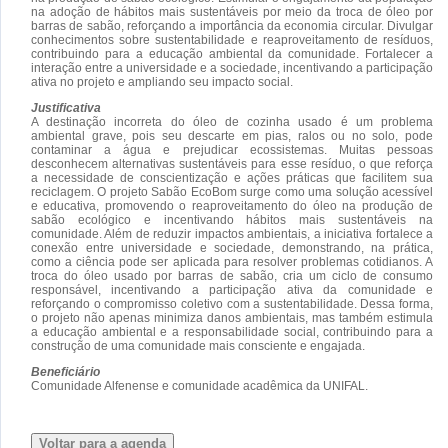
na adoção de hábitos mais sustentáveis por meio da troca de óleo por
barras de sabão, reforçando a importância da economia circular. Divulgar
conhecimentos sobre sustentabilidade e reaproveitamento de resíduos,
contribuindo para a educação ambiental da comunidade. Fortalecer a
interação entre a universidade e a sociedade, incentivando a participação
ativa no projeto e ampliando seu impacto social.
Justificativa
A destinação incorreta do óleo de cozinha usado é um problema
ambiental grave, pois seu descarte em pias, ralos ou no solo, pode
contaminar a água e prejudicar ecossistemas. Muitas pessoas
desconhecem alternativas sustentáveis para esse resíduo, o que reforça
a necessidade de conscientização e ações práticas que facilitem sua
reciclagem. O projeto Sabão EcoBom surge como uma solução acessível
e educativa, promovendo o reaproveitamento do óleo na produção de
sabão ecológico e incentivando hábitos mais sustentáveis na
comunidade. Além de reduzir impactos ambientais, a iniciativa fortalece a
conexão entre universidade e sociedade, demonstrando, na prática,
como a ciência pode ser aplicada para resolver problemas cotidianos. A
troca do óleo usado por barras de sabão, cria um ciclo de consumo
responsável, incentivando a participação ativa da comunidade e
reforçando o compromisso coletivo com a sustentabilidade. Dessa forma,
o projeto não apenas minimiza danos ambientais, mas também estimula
a educação ambiental e a responsabilidade social, contribuindo para a
construção de uma comunidade mais consciente e engajada.
Beneficiário
Comunidade Alfenense e comunidade acadêmica da UNIFAL.
Voltar para a agenda