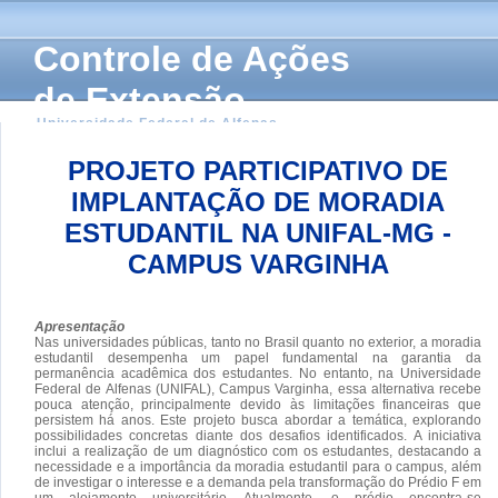
Controle de Ações
de Extensão
Universidade Federal de Alfenas
PROJETO PARTICIPATIVO DE
IMPLANTAÇÃO DE MORADIA
ESTUDANTIL NA UNIFAL-MG -
CAMPUS VARGINHA
Apresentação
Nas universidades públicas, tanto no Brasil quanto no exterior, a moradia
estudantil desempenha um papel fundamental na garantia da
permanência acadêmica dos estudantes. No entanto, na Universidade
Federal de Alfenas (UNIFAL), Campus Varginha, essa alternativa recebe
pouca atenção, principalmente devido às limitações financeiras que
persistem há anos. Este projeto busca abordar a temática, explorando
possibilidades concretas diante dos desafios identificados. A iniciativa
inclui a realização de um diagnóstico com os estudantes, destacando a
necessidade e a importância da moradia estudantil para o campus, além
de investigar o interesse e a demanda pela transformação do Prédio F em
um alojamento universitário. Atualmente, o prédio encontra-se