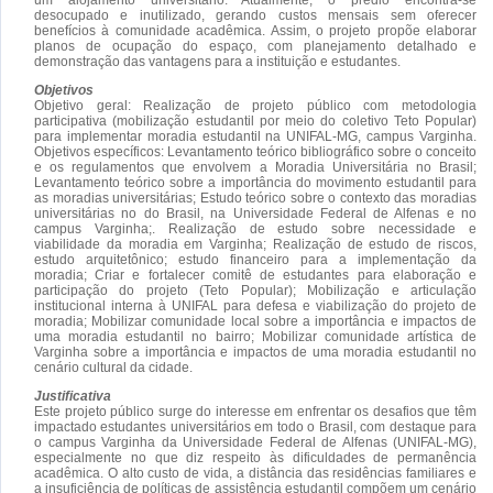
desocupado e inutilizado, gerando custos mensais sem oferecer
benefícios à comunidade acadêmica. Assim, o projeto propõe elaborar
planos de ocupação do espaço, com planejamento detalhado e
demonstração das vantagens para a instituição e estudantes.
Objetivos
Objetivo geral: Realização de projeto público com metodologia
participativa (mobilização estudantil por meio do coletivo Teto Popular)
para implementar moradia estudantil na UNIFAL-MG, campus Varginha.
Objetivos específicos: Levantamento teórico bibliográfico sobre o conceito
e os regulamentos que envolvem a Moradia Universitária no Brasil;
Levantamento teórico sobre a importância do movimento estudantil para
as moradias universitárias; Estudo teórico sobre o contexto das moradias
universitárias no do Brasil, na Universidade Federal de Alfenas e no
campus Varginha;. Realização de estudo sobre necessidade e
viabilidade da moradia em Varginha; Realização de estudo de riscos,
estudo arquitetônico; estudo financeiro para a implementação da
moradia; Criar e fortalecer comitê de estudantes para elaboração e
participação do projeto (Teto Popular); Mobilização e articulação
institucional interna à UNIFAL para defesa e viabilização do projeto de
moradia; Mobilizar comunidade local sobre a importância e impactos de
uma moradia estudantil no bairro; Mobilizar comunidade artística de
Varginha sobre a importância e impactos de uma moradia estudantil no
cenário cultural da cidade.
Justificativa
Este projeto público surge do interesse em enfrentar os desafios que têm
impactado estudantes universitários em todo o Brasil, com destaque para
o campus Varginha da Universidade Federal de Alfenas (UNIFAL-MG),
especialmente no que diz respeito às dificuldades de permanência
acadêmica. O alto custo de vida, a distância das residências familiares e
a insuficiência de políticas de assistência estudantil compõem um cenário