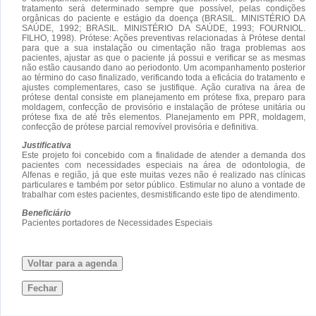
tratamento será determinado sempre que possível, pelas condições
orgânicas do paciente e estágio da doença (BRASIL. MINISTÉRIO DA
SAÚDE, 1992; BRASIL. MINISTÉRIO DA SAÚDE, 1993; FOURNIOL.
FILHO, 1998). Prótese: Ações preventivas relacionadas à Prótese dental
para que a sua instalação ou cimentação não traga problemas aos
pacientes, ajustar as que o paciente já possui e verificar se as mesmas
não estão causando dano ao periodonto. Um acompanhamento posterior
ao término do caso finalizado, verificando toda a eficácia do tratamento e
ajustes complementares, caso se justifique. Ação curativa na área de
prótese dental consiste em planejamento em prótese fixa, preparo para
moldagem, confecção de provisório e instalação de prótese unitária ou
prótese fixa de até três elementos. Planejamento em PPR, moldagem,
confecção de prótese parcial removível provisória e definitiva.
Justificativa
Este projeto foi concebido com a finalidade de atender a demanda dos
pacientes com necessidades especiais na área de odontologia, de
Alfenas e região, já que este muitas vezes não é realizado nas clínicas
particulares e também por setor público. Estimular no aluno a vontade de
trabalhar com estes pacientes, desmistificando este tipo de atendimento.
Beneficiário
Pacientes portadores de Necessidades Especiais
Voltar para a agenda
Fechar