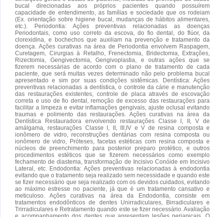
bucal direcionadas aos próprios pacientes quando possuírem
capacidade de entendimento, as famílias e sociedade que os rodeiam
(Ex. orientação sobre higiene bucal, mudanças de hábitos alimentares,
etc.). Periodontia: Ações preventivas relacionadas as doenças
Periodontais, como uso correto da escova, do fio dental, do flúor, da
clorexidina, e bochechos que auxiliam na prevenção e tratamento da
doença. Ações curativas na área de Periodontia envolvem Raspagem,
Curetagem, Cirurgias à Retalho, Frenectomia, Bridectomia, Extrações,
Rizectomia, Gengivectomia, Gengivoplastia, e outras ações que se
fizerem necessárias de acordo com o plano de tratamento de cada
paciente, que será muitas vezes determinado não pelo problema bucal
apresentado e sim por suas condições sistêmicas. Dentística: Ações
preventivas relacionadas a dentística, o controle da cárie e manutenção
das restaurações existentes, controle de placa através de escovação
correta e uso de fio dental, remoção de excesso das restaurações para
facilitar a limpeza e evitar inflamações gengivais, ajuste oclusal evitando
traumas e polimento das restaurações. Ações curativas na área da
Dentística Restauradora envolvendo restaurações Classe I, II, V de
amálgama, restaurações Classe I, II, III,IV e V de resina composta e
ionômero de vidro, reconstruções dentárias com resina composta ou
ionômero de vidro, Próteses, facetas estéticas com resina composta e
núcleos de preenchimento para posterior preparo protético, e outros
procedimentos estéticos que se fizerem necessários como exemplo
fechamento de diastema, transformação de Incisivo Conóide em Incisivo
Lateral, etc. Endodontia: Ações preventivas relacionadas à endodontia
evitando que o tratamento seja realizado sem necessidade e quando este
se fizer necessário que seja realizado com os devidos cuidados, evitando
ao máximo estresse no paciente, já que é um tratamento cansativo e
meticuloso. Ações curativas na área da Endodontia, consiste em
tratamentos endodônticos de dentes Unirradiculares, Birradiculares e
Trirradiculares e Retratamento quando este se fizer necessário. Avaliação
e acompanhamento dos dentes que apresentam lesões periapicais. O