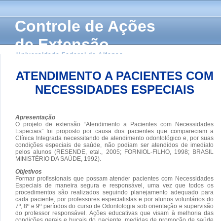
Controle de Ações
de Extensão
Universidade Federal de Alfenas
ATENDIMENTO A PACIENTES COM
NECESSIDADES ESPECIAIS
Apresentação
O projeto de extensão “Atendimento a Pacientes com Necessidades
Especiais” foi proposto por causa dos pacientes que compareciam a
Clínica Integrada necessitando de atendimento odontológico e, por suas
condições especiais de saúde, não podiam ser atendidos de imediato
pelos alunos (RESENDE, etal., 2005; FORNIOL-FILHO, 1998; BRASIL
MINISTÉRIO DA SAÚDE, 1992).
Objetivos
Formar profissionais que possam atender pacientes com Necessidades
Especiais de maneira segura e responsável, uma vez que todos os
procedimentos são realizados seguindo planejamento adequado para
cada paciente, por professores especialistas e por alunos voluntários do
7º, 8º e 9º períodos do curso de Odontologia sob orientação e supervisão
do professor responsável. Ações educativas que visam à melhoria das
condições gerais e bucais do paciente, medidas de promoção de saúde