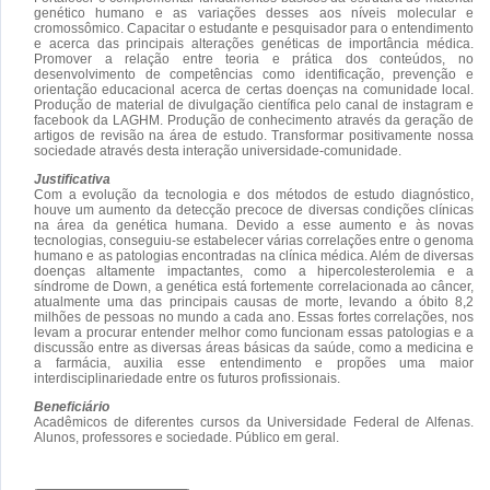
genético humano e as variações desses aos níveis molecular e
cromossômico. Capacitar o estudante e pesquisador para o entendimento
e acerca das principais alterações genéticas de importância médica.
Promover a relação entre teoria e prática dos conteúdos, no
desenvolvimento de competências como identificação, prevenção e
orientação educacional acerca de certas doenças na comunidade local.
Produção de material de divulgação científica pelo canal de instagram e
facebook da LAGHM. Produção de conhecimento através da geração de
artigos de revisão na área de estudo. Transformar positivamente nossa
sociedade através desta interação universidade-comunidade.
Justificativa
Com a evolução da tecnologia e dos métodos de estudo diagnóstico,
houve um aumento da detecção precoce de diversas condições clínicas
na área da genética humana. Devido a esse aumento e às novas
tecnologias, conseguiu-se estabelecer várias correlações entre o genoma
humano e as patologias encontradas na clínica médica. Além de diversas
doenças altamente impactantes, como a hipercolesterolemia e a
síndrome de Down, a genética está fortemente correlacionada ao câncer,
atualmente uma das principais causas de morte, levando a óbito 8,2
milhões de pessoas no mundo a cada ano. Essas fortes correlações, nos
levam a procurar entender melhor como funcionam essas patologias e a
discussão entre as diversas áreas básicas da saúde, como a medicina e
a farmácia, auxilia esse entendimento e propões uma maior
interdisciplinariedade entre os futuros profissionais.
Beneficiário
Acadêmicos de diferentes cursos da Universidade Federal de Alfenas.
Alunos, professores e sociedade. Público em geral.