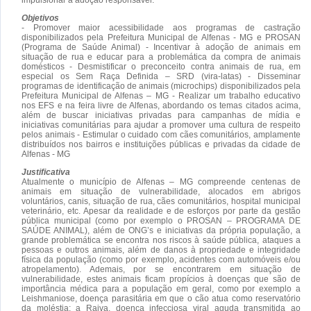
Objetivos
- Promover maior acessibilidade aos programas de castração
disponibilizados pela Prefeitura Municipal de Alfenas - MG e PROSAN
(Programa de Saúde Animal) - Incentivar à adoção de animais em
situação de rua e educar para a problemática da compra de animais
domésticos - Desmistificar o preconceito contra animais de rua, em
especial os Sem Raça Definida – SRD (vira-latas) - Disseminar
programas de identificação de animais (microchips) disponibilizados pela
Prefeitura Municipal de Alfenas – MG - Realizar um trabalho educativo
nos EFS e na feira livre de Alfenas, abordando os temas citados acima,
além de buscar iniciativas privadas para campanhas de mídia e
iniciativas comunitárias para ajudar a promover uma cultura de respeito
pelos animais - Estimular o cuidado com cães comunitários, amplamente
distribuídos nos bairros e instituições públicas e privadas da cidade de
Alfenas - MG
Justificativa
Atualmente o município de Alfenas – MG compreende centenas de
animais em situação de vulnerabilidade, alocados em abrigos
voluntários, canis, situação de rua, cães comunitários, hospital municipal
veterinário, etc. Apesar da realidade e de esforços por parte da gestão
pública municipal (como por exemplo o PROSAN – PROGRAMA DE
SAÚDE ANIMAL), além de ONG’s e iniciativas da própria população, a
grande problemática se encontra nos riscos à saúde pública, ataques a
pessoas e outros animais, além de danos à propriedade e integridade
física da população (como por exemplo, acidentes com automóveis e/ou
atropelamento). Ademais, por se encontrarem em situação de
vulnerabilidade, estes animais ficam propícios à doenças que são de
importância médica para a população em geral, como por exemplo a
Leishmaniose, doença parasitária em que o cão atua como reservatório
da moléstia; a Raiva, doença infecciosa viral aguda transmitida ao