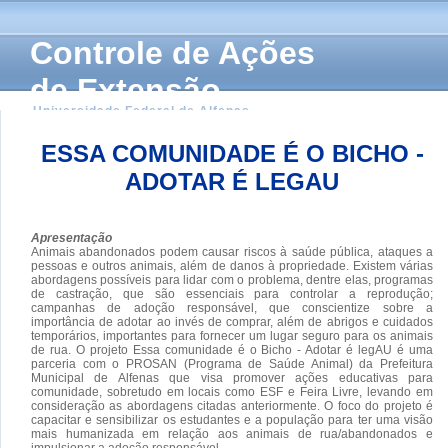
Controle de Ações
de Extensão
Universidade Federal de Alfenas
ESSA COMUNIDADE É O BICHO -
ADOTAR É LEGAU
Apresentação
Animais abandonados podem causar riscos à saúde pública, ataques a
pessoas e outros animais, além de danos à propriedade. Existem várias
abordagens possíveis para lidar com o problema, dentre elas, programas
de castração, que são essenciais para controlar a reprodução;
campanhas de adoção responsável, que conscientize sobre a
importância de adotar ao invés de comprar, além de abrigos e cuidados
temporários, importantes para fornecer um lugar seguro para os animais
de rua. O projeto Essa comunidade é o Bicho - Adotar é legAU é uma
parceria com o PROSAN (Programa de Saúde Animal) da Prefeitura
Municipal de Alfenas que visa promover ações educativas para
comunidade, sobretudo em locais como ESF e Feira Livre, levando em
consideração as abordagens citadas anteriormente. O foco do projeto é
capacitar e sensibilizar os estudantes e a população para ter uma visão
mais humanizada em relação aos animais de rua/abandonados e
impulsionar a adoção responsável.