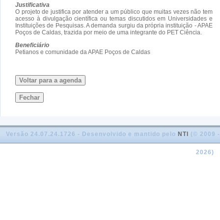
Justificativa
O projeto de justifica por atender a um público que muitas vezes não tem
acesso à divulgação científica ou temas discutidos em Universidades e
Instituições de Pesquisas. A demanda surgiu da própria instituição - APAE
Poços de Caldas, trazida por meio de uma integrante do PET Ciência.
Beneficiário
Petianos e comunidade da APAE Poços de Caldas
Voltar para a agenda
Fechar
Versão 24.07.24.1726 - Desenvolvido e mantido pelo
NTI
(© 2009 -
2026)