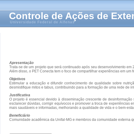
Controle de Ações de Ext
Universidade Federal de Alfenas
Apresentação
Trata-se de um projeto que será continuado após seu desenvolvimento em 20
Além disso, o PET Conecta tem o foco de compartilhar experiências em um f
Objetivos
Estimular a educação e difundir conhecimento de qualidade sobre nutri
desmistifique mitos e tabus, contribuindo para a formação de uma rede de in
Justificativa
O projeto é essencial devido à disseminação crescente de desinformação s
esclarecer dúvidas, corrigir equívocos e promover a troca de experiências 
mais saudáveis e informadas, melhorando a qualidade de vida e o bem-estar
Beneficiário
Comunidade acadêmica da Unifal-MG e membros da comunidade externa que