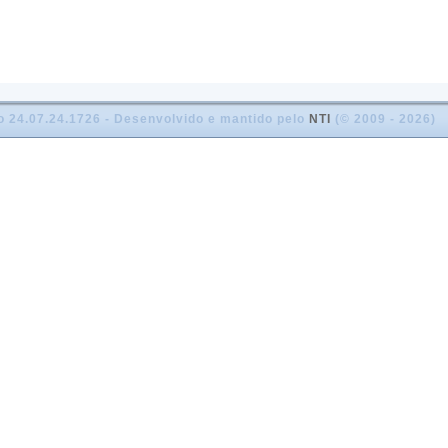
o 24.07.24.1726 - Desenvolvido e mantido pelo
NTI
(© 2009 - 2026)