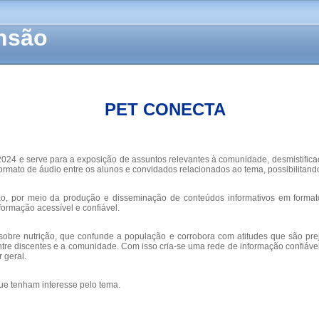
ensão
PET CONECTA
24 e serve para a exposição de assuntos relevantes à comunidade, desmistificação
ormato de áudio entre os alunos e convidados relacionados ao tema, possibilitan
ção, por meio da produção e disseminação de conteúdos informativos em form
formação acessível e confiável.
obre nutrição, que confunde a população e corrobora com atitudes que são prejud
entre discentes e a comunidade. Com isso cria-se uma rede de informação confiáv
 geral.
 tenham interesse pelo tema.