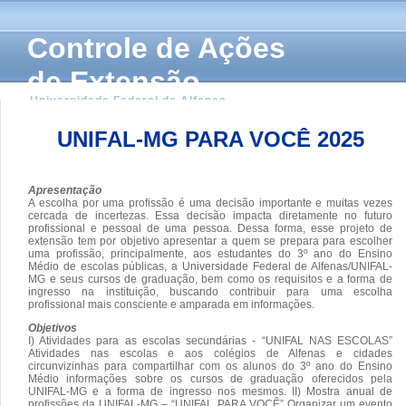
Controle de Ações
de Extensão
Universidade Federal de Alfenas
UNIFAL-MG PARA VOCÊ 2025
Apresentação
A escolha por uma profissão é uma decisão importante e muitas vezes
cercada de incertezas. Essa decisão impacta diretamente no futuro
profissional e pessoal de uma pessoa. Dessa forma, esse projeto de
extensão tem por objetivo apresentar a quem se prepara para escolher
uma profissão, principalmente, aos estudantes do 3º ano do Ensino
Médio de escolas públicas, a Universidade Federal de Alfenas/UNIFAL-
MG e seus cursos de graduação, bem como os requisitos e a forma de
ingresso na instituição, buscando contribuir para uma escolha
profissional mais consciente e amparada em informações.
Objetivos
I) Atividades para as escolas secundárias - “UNIFAL NAS ESCOLAS”
Atividades nas escolas e aos colégios de Alfenas e cidades
circunvizinhas para compartilhar com os alunos do 3º ano do Ensino
Médio informações sobre os cursos de graduação oferecidos pela
UNIFAL-MG e a forma de ingresso nos mesmos. II) Mostra anual de
profissões da UNIFAL-MG – “UNIFAL PARA VOCÊ” Organizar um evento