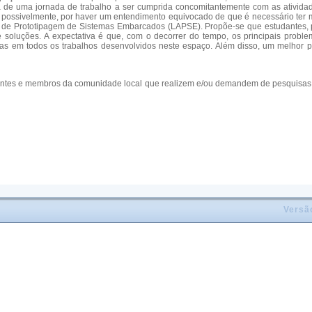
nta de uma jornada de trabalho a ser cumprida concomitantemente com as ativid
ossivelmente, por haver um entendimento equivocado de que é necessário ter muit
io de Prototipagem de Sistemas Embarcados (LAPSE). Propõe-se que estudantes, p
 soluções. A expectativa é que, com o decorrer do tempo, os principais probl
das em todos os trabalhos desenvolvidos neste espaço. Além disso, um melhor p
docentes e membros da comunidade local que realizem e/ou demandem de pesquisa
Versã