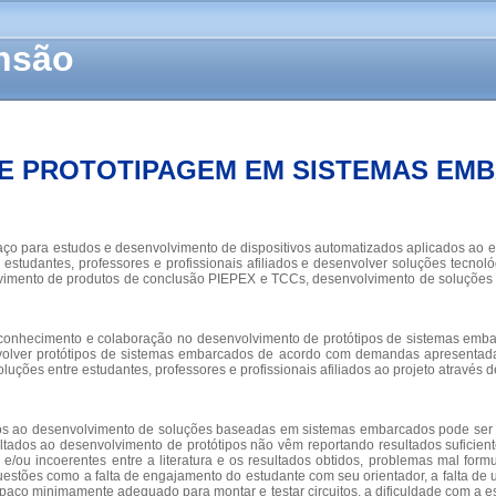
ensão
E PROTOTIPAGEM EM SISTEMAS EMB
ço para estudos e desenvolvimento de dispositivos automatizados aplicados ao
studantes, professores e profissionais afiliados e desenvolver soluções tecnoló
olvimento de produtos de conclusão PIEPEX e TCCs, desenvolvimento de soluções 
conhecimento e colaboração no desenvolvimento de protótipos de sistemas embarc
lver protótipos de sistemas embarcados de acordo com demandas apresentadas 
oluções entre estudantes, professores e profissionais afiliados ao projeto através
os ao desenvolvimento de soluções baseadas em sistemas embarcados pode ser 
os ao desenvolvimento de protótipos não vêm reportando resultados suficientem
es e/ou incoerentes entre a literatura e os resultados obtidos, problemas mal fo
r questões como a falta de engajamento do estudante com seu orientador, a falta
spaço minimamente adequado para montar e testar circuitos, a dificuldade com a e