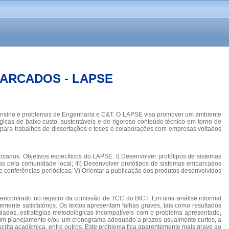
ARCADOS - LAPSE
 ensino e problemas de Engenharia e C&T. O LAPSE visa promover um ambiente
gicas de baixo custo, sustentáveis e de rigoroso conteúdo técnico em torno de
para trabalhos de dissertações e teses e colaborações com empresas voltados
ados. Objetivos específicos do LAPSE: I) Desenvolver protótipos de sistemas
pela comunidade local; III) Desenvolver protótipos de sistemas embarcados
 de conferências periódicas; V) Orientar a publicação dos produtos desenvolvidos
encontrado no registro da comissão de TCC do BICT. Em uma análise informal
ente satisfatórios. Os textos apresentam falhas graves, tais como resultados
rmulados, estratégias metodológicas incompatíveis com o problema apresentado,
 de um planejamento e/ou um cronograma adequado a prazos usualmente curtos, a
scrita acadêmica, entre outros. Este problema fica aparentemente mais grave ao