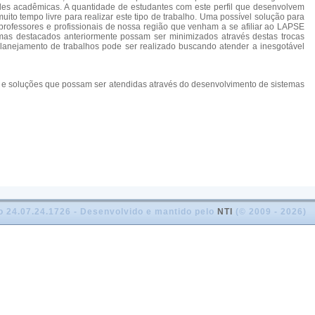
ades acadêmicas. A quantidade de estudantes com este perfil que desenvolvem
o tempo livre para realizar este tipo de trabalho. Uma possível solução para
rofessores e profissionais de nossa região que venham a se afiliar ao LAPSE
emas destacados anteriormente possam ser minimizados através destas trocas
lanejamento de trabalhos pode ser realizado buscando atender a inesgotável
s e soluções que possam ser atendidas através do desenvolvimento de sistemas
o 24.07.24.1726 - Desenvolvido e mantido pelo
NTI
(© 2009 - 2026)