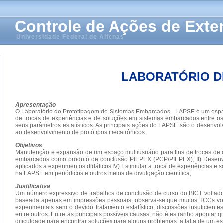
Controle de Ações de Ext
Universidade Federal de Alfenas
LABORATÓRIO D
Apresentação
O Laboratório de Prototipagem de Sistemas Embarcados - LAPSE é um espa
de trocas de experiências e de soluções em sistemas embarcados entre os e
seus parâmetros estatísticos. As principais ações do LAPSE são o desenv
ao desenvolvimento de protótipos mecatrônicos.
Objetivos
Manutenção e expansão de um espaço multiusuário para fins de trocas de 
embarcados como produto de conclusão PIEPEX (PCP/PIEPEX); II) Desenvo
aplicados a experimentos didáticos IV) Estimular a troca de experiências e s
na LAPSE em periódicos e outros meios de divulgação científica;
Justificativa
Um número expressivo de trabalhos de conclusão de curso do BICT voltad
baseada apenas em impressões pessoais, observa-se que muitos TCCs voltad
experimentais sem o devido tratamento estatístico, discussões insuficient
entre outros. Entre as principais possíveis causas, não é estranho aponta
dificuldade para encontrar soluções para alguns problemas, a falta de um e