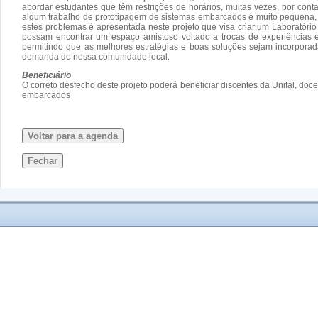
abordar estudantes que têm restrições de horários, muitas vezes, por co
algum trabalho de prototipagem de sistemas embarcados é muito pequena, p
estes problemas é apresentada neste projeto que visa criar um Laboratór
possam encontrar um espaço amistoso voltado a trocas de experiências e
permitindo que as melhores estratégias e boas soluções sejam incorpora
demanda de nossa comunidade local.
Beneficiário
O correto desfecho deste projeto poderá beneficiar discentes da Unifal, 
embarcados
Voltar para a agenda
Fechar