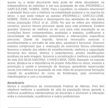
queda ou a lesão decorrente dela pode ter efeito devastador na
independência do indivíduo e em sua qualidade de vida (PEDRINELLI,
GARCEZLEME, NOBRE, 2009). Para o equilíbrio, os estudos relacionam
a atividade física com a melhora na estabilidade postural e na marcha do
idoso, o que pode reduzir as quedas (PEDRINELLI, GARCEZ-LEME,
NOBRE, 2009) e melhorar o desempenho das atividades de vida diária
nessa população (VALE et al., 2006). No que se refere aos distúrbios
urinários, poucos idosos procuram ajuda para este problema. Existem
grandes chances de melhora ou de cura para esta população se as
condições forem compreendidas, avaliadas e tratadas, justificando a
necessidade de orientações preventivas e intervenções especificas
precoces. Diante do exposto, torna-se necessário associar o
envelhecimento a um estilo de vida ativo, saudável e funcional. Diversos
estudos comprovam que a realização de exercícios físicos orientados
favorece o retardo dos efeitos do envelhecimento, melhora a capacidade
funcional dos idosos, diminui o sedentarismo, produz modificações
positivas na auto-imagem, favorece a socialização e melhora a qualidade
de vida (DA SILVA SANTANA, CHAVES MAIA, 2009). Baseado no exposto
acima, destaca-se a importância do projeto Vida Ativa no idoso, visando a
promoção à saúde e prevenção de doenças, garantindo repercussão
social com melhora na qualidade de vida. Além de proporcionar formação
cidadã do acadêmico do curso de fisioterapia, pela convivência
interdisciplinar e com a sociedade.
Beneficiário
Idosos e acadêmicos da Universidade Federal de Alfenas. Pois tem
objetivos melhorar a qualidade de vida da população idosa, garantir a
vivência acadêmica interdisciplinar de discentes e promover a interação
entre a comunidade, acadêmicos e outros profissionais.