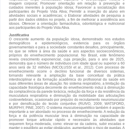
imagem corporal; Promover orientação em relação à prevenção e
cuidados inerentes à população idosa; Favorecer a socialização dos
participantes do Projeto Vida Ativa; Permitir a inserção do aluno em
atividades sociais e acadêmicas; o Elaborar atividades de pesquisa a
partir dos dados obtidos no projeto, a fim de melhorar a assistência aos
idosos. Oferecer a orientação farmacêutica, odontológica e nutricional
aos participantes do Projeto Vida Ativa.
Justificativa
O crescente aumento da população idosa, demonstrado nos estudos
demográficos e epidemiológicos, evidencia para os órgãos
governamentais e para a sociedade constantes desafios, principalmente,
no que se refere à área da saúde e aos aspectos socioeconômicos,
próprios do envelhecimento populacional. No Brasil, este fenômeno
revela crescimento exponencial, cuja projeção, para o ano de 2025,
demonstra que o número de indivíduos com idade igual ou superior a 60
anos será de 32 milhões (NICOLUSSI et al., 2012). Com processo de
envelhecimento ocorre o declínio funcional de diversos sistemas,
tornando relevante a ampliação da base conceitual da prática
interdisciplinar e da formação acadêmica do profissional da saúde em
suas diferentes áreas de atuação. No sistema respiratório, a limitação da
capacidade fisiológica decorrente do envelhecimento induz à diminuição
da complacência da parede torácica, redução da força e da resistência da
musculatura respiratória e diminuição da mobilidade das articulações
costovertebrais, ocasionado por prejuízo do recrutamento neuromuscular
e por densificação do tecido conjuntivo (RUIVO, 2009; WATSFORD,
MURPHY, PINE, 2007). O sistema musculoesquelético também é aspecto
importante a ser abordado no processo de envelhecimento. A redução da
força e da potência muscular leva à diminuição na capacidade de
promover torque articular rápido e necessário às atividades que
requerem força moderada, como: elevar-se da cadeira, subir escadas e
manter o equilíbrio ao evitar obstáculos, aumentando o risco de quedas. A