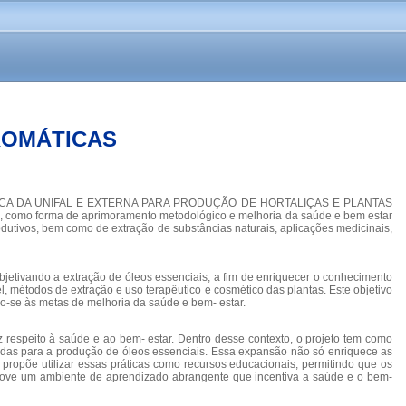
ROMÁTICAS
CADÊMICA DA UNIFAL E EXTERNA PARA PRODUÇÃO DE HORTALIÇAS E PLANTAS
s, como forma de aprimoramento metodológico e melhoria da saúde e bem estar
odutivos, bem como de extração de substâncias naturais, aplicações medicinais,
bjetivando a extração de óleos essenciais, a fim de enriquecer o conhecimento
l, métodos de extração e uso terapêutico e cosmético das plantas. Este objetivo
o-se às metas de melhoria da saúde e bem- estar.
respeito à saúde e ao bem- estar. Dentro desse contexto, o projeto tem como
ltadas para a produção de óleos essenciais. Essa expansão não só enriquece as
propõe utilizar essas práticas como recursos educacionais, permitindo que os
omove um ambiente de aprendizado abrangente que incentiva a saúde e o bem-