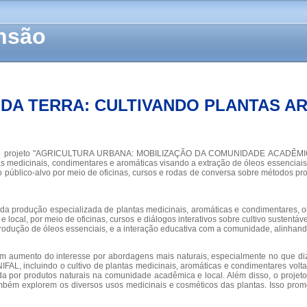
ensão
DA TERRA: CULTIVANDO PLANTAS A
postas pelo projeto "AGRICULTURA URBANA: MOBILIZAÇÃO DA COMUNIDADE A
 medicinais, condimentares e aromáticas visando a extração de óleos essenciai
o público-alvo por meio de oficinas, cursos e rodas de conversa sobre métodos pr
 da produção especializada de plantas medicinais, aromáticas e condimentares, o
al, por meio de oficinas, cursos e diálogos interativos sobre cultivo sustentáve
produção de óleos essenciais, e a interação educativa com a comunidade, alinhand
 aumento do interesse por abordagens mais naturais, especialmente no que diz 
UNIFAL, incluindo o cultivo de plantas medicinais, aromáticas e condimentares vo
por produtos naturais na comunidade acadêmica e local. Além disso, o projeto 
também explorem os diversos usos medicinais e cosméticos das plantas. Isso pr