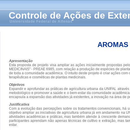
Controle de Ações de Ext
Universidade Federal de Alfenas
AROMAS 
Apresentação
Esta proposta de projeto visa ampliar as ações inicialmente pro
MEDICINAIS" - PREAE 6985, com relação a produção de espécies de plantas
de toda a comunidade acadêmica. O intuito deste projeto é criar ações com 
terapêuticas e cosméticas de plantas medicinais.
Objetivos
Expandir e aprofundar as práticas de agricultura urbana da UNIFAL através
metodológico e promover a saúde e o bem-estar da comunidade acadêmica e loc
encapsula a expansão das atividades já existentes, a inovação na área de 
Justificativa
Com a evolução das percepções sobre os tratamentos convencionais, há um
objetivo ampliar as iniciativas de agricultura urbana já em andamento na 
atividades acadêmicas e práticas, mas também atende à crescente demanda 
participantes aprendam não apenas técnicas de cultivo e extração, mas 
estar.