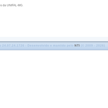
res da UNIFAL-MG.
o 24.07.24.1726 - Desenvolvido e mantido pelo
NTI
(© 2009 - 2026)