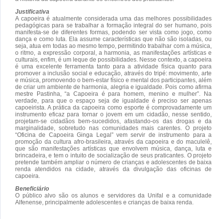
Justificativa
A capoeira é atualmente considerada uma das melhores possibilidades
pedagógicas para se trabalhar a formação integral do ser humano, pois
manifesta-se de diferentes formas, podendo ser vista como jogo, como
dança e como luta. Ela assume características que não são isoladas, ou
seja, atua em todas ao mesmo tempo, permitindo trabalhar com a música,
o ritmo, a expressão corporal, a harmonia, as manifestações artísticas e
culturais, enfim, é um leque de possibilidades. Nesse contexto, a capoeira
é uma excelente ferramenta tanto para a atividade física quanto para
promover a inclusão social e educação, através do tripé: movimento, arte
e música, promovendo o bem-estar físico e mental dos participantes, além
de criar um ambiente de harmonia, alegria e igualdade. Pois como afirma
mestre Pastinha, “a Capoeira é para homem, menino e mulher”. Na
verdade, para que o espaço seja de igualdade é preciso ser apenas
capoeirista. A prática da capoeira como esporte é comprovadamente um
instrumento eficaz para tornar o jovem em um cidadão, nesse sentido,
projetam-se cidadãos bem-sucedidos, afastando-os das drogas e da
marginalidade, sobretudo nas comunidades mais carentes. O projeto
“Oficina de Capoeira Ginga Legal” vem servir de instrumento para a
promoção da cultura afro-brasileira, através da capoeira e do maculelê,
que são manifestações artísticas que envolvem música, dança, luta e
brincadeira, e tem o intuito de socialização de seus praticantes. O projeto
pretende também ampliar o número de crianças e adolescentes de baixa
renda atendidos na cidade, através da divulgação das oficinas de
capoeira.
Beneficiário
O público alvo são os alunos e servidores da Unifal e a comunidade
Alfenense, principalmente adolescentes e crianças de baixa renda.