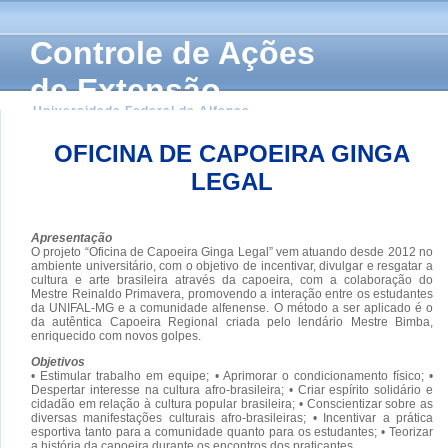
Controle de Ações
de Extensão
Universidade Federal de Alfenas
OFICINA DE CAPOEIRA GINGA
LEGAL
Apresentação
O projeto “Oficina de Capoeira Ginga Legal” vem atuando desde 2012 no
ambiente universitário, com o objetivo de incentivar, divulgar e resgatar a
cultura e arte brasileira através da capoeira, com a colaboração do
Mestre Reinaldo Primavera, promovendo a interação entre os estudantes
da UNIFAL-MG e a comunidade alfenense. O método a ser aplicado é o
da autêntica Capoeira Regional criada pelo lendário Mestre Bimba,
enriquecido com novos golpes.
Objetivos
• Estimular trabalho em equipe; • Aprimorar o condicionamento físico; •
Despertar interesse na cultura afro-brasileira; • Criar espírito solidário e
cidadão em relação à cultura popular brasileira; • Conscientizar sobre as
diversas manifestações culturais afro-brasileiras; • Incentivar a prática
esportiva tanto para a comunidade quanto para os estudantes; • Teorizar
a história da capoeira durante os encontros dos praticantes.