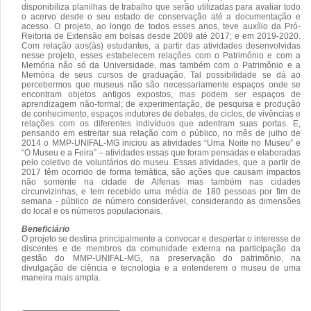
disponibiliza planilhas de trabalho que serão utilizadas para avaliar todo
o acervo desde o seu estado de conservação até a documentação e
acesso. O projeto, ao longo de todos esses anos, teve auxílio da Pró-
Reitoria de Extensão em bolsas desde 2009 até 2017; e em 2019-2020.
Com relação aos(às) estudantes, a partir das atividades desenvolvidas
nesse projeto, esses estabelecem relações com o Patrimônio e com a
Memória não só da Universidade, mas também com o Patrimônio e a
Memória de seus cursos de graduação. Tal possibilidade se dá ao
percebermos que museus não são necessariamente espaços onde se
encontram objetos antigos expostos, mas podem ser espaços de
aprendizagem não-formal; de experimentação, de pesquisa e produção
de conhecimento, espaços indutores de debates, de ciclos, de vivências e
relações com os diferentes indivíduos que adentram suas portas. E,
pensando em estreitar sua relação com o público, no mês de julho de
2014 o MMP-UNIFAL-MG iniciou as atividades “Uma Noite no Museu” e
“O Museu e a Feira” – atividades essas que foram pensadas e elaboradas
pelo coletivo de voluntários do museu. Essas atividades, que a partir de
2017 têm ocorrido de forma temática, são ações que causam impactos
não somente na cidade de Alfenas mas também nas cidades
circunvizinhas, e tem recebido uma média de 180 pessoas por fim de
semana - público de número considerável, considerando as dimensões
do local e os números populacionais.
Beneficiário
O projeto se destina principalmente a convocar e despertar o interesse de
discentes e de membros da comunidade externa na participação da
gestão do MMP-UNIFAL-MG, na preservação do patrimônio, na
divulgação de ciência e tecnologia e a entenderem o museu de uma
maneira mais ampla.