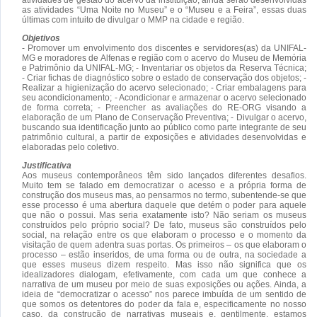
as atividades “Uma Noite no Museu” e o “Museu e a Feira”, essas duas
últimas com intuito de divulgar o MMP na cidade e região.
Objetivos
- Promover um envolvimento dos discentes e servidores(as) da UNIFAL-
MG e moradores de Alfenas e região com o acervo do Museu de Memória
e Patrimônio da UNIFAL-MG; - Inventariar os objetos da Reserva Técnica;
- Criar fichas de diagnóstico sobre o estado de conservação dos objetos; -
Realizar a higienização do acervo selecionado; - Criar embalagens para
seu acondicionamento; - Acondicionar e armazenar o acervo selecionado
de forma correta; - Preencher as avaliações do RE-ORG visando a
elaboração de um Plano de Conservação Preventiva; - Divulgar o acervo,
buscando sua identificação junto ao público como parte integrante de seu
patrimônio cultural, a partir de exposições e atividades desenvolvidas e
elaboradas pelo coletivo.
Justificativa
Aos museus contemporâneos têm sido lançados diferentes desafios.
Muito tem se falado em democratizar o acesso e a própria forma de
construção dos museus mas, ao pensarmos no termo, subentende-se que
esse processo é uma abertura daquele que detém o poder para aquele
que não o possui. Mas seria exatamente isto? Não seriam os museus
construídos pelo próprio social? De fato, museus são construídos pelo
social, na relação entre os que elaboram o processo e o momento da
visitação de quem adentra suas portas. Os primeiros – os que elaboram o
processo – estão inseridos, de uma forma ou de outra, na sociedade a
que esses museus dizem respeito. Mas isso não significa que os
idealizadores dialogam, efetivamente, com cada um que conhece a
narrativa de um museu por meio de suas exposições ou ações. Ainda, a
ideia de “democratizar o acesso” nos parece imbuída de um sentido de
que somos os detentores do poder da fala e, especificamente no nosso
caso, da construção de narrativas museais e, gentilmente, estamos