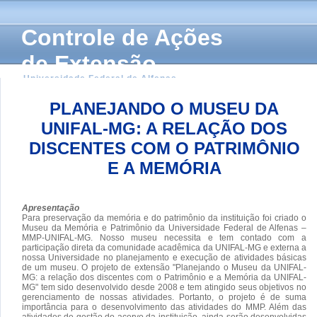
Controle de Ações
de Extensão
Universidade Federal de Alfenas
PLANEJANDO O MUSEU DA
UNIFAL-MG: A RELAÇÃO DOS
DISCENTES COM O PATRIMÔNIO
E A MEMÓRIA
Apresentação
Para preservação da memória e do patrimônio da instituição foi criado o
Museu da Memória e Patrimônio da Universidade Federal de Alfenas –
MMP-UNIFAL-MG. Nosso museu necessita e tem contado com a
participação direta da comunidade acadêmica da UNIFAL-MG e externa a
nossa Universidade no planejamento e execução de atividades básicas
de um museu. O projeto de extensão "Planejando o Museu da UNIFAL-
MG: a relação dos discentes com o Patrimônio e a Memória da UNIFAL-
MG" tem sido desenvolvido desde 2008 e tem atingido seus objetivos no
gerenciamento de nossas atividades. Portanto, o projeto é de suma
importância para o desenvolvimento das atividades do MMP. Além das
atividades de gestão do acervo da instituição, ainda serão desenvolvidas