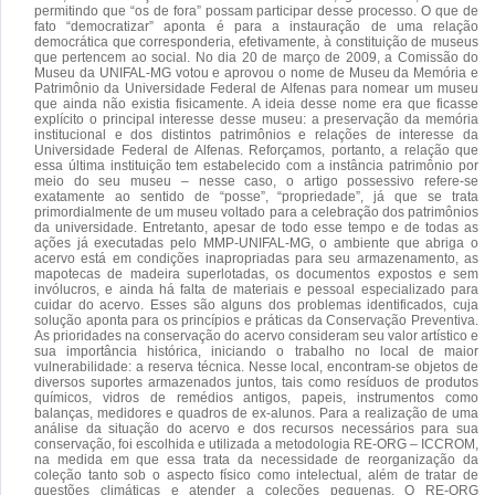
permitindo que “os de fora” possam participar desse processo. O que de
fato “democratizar” aponta é para a instauração de uma relação
democrática que corresponderia, efetivamente, à constituição de museus
que pertencem ao social. No dia 20 de março de 2009, a Comissão do
Museu da UNIFAL-MG votou e aprovou o nome de Museu da Memória e
Patrimônio da Universidade Federal de Alfenas para nomear um museu
que ainda não existia fisicamente. A ideia desse nome era que ficasse
explícito o principal interesse desse museu: a preservação da memória
institucional e dos distintos patrimônios e relações de interesse da
Universidade Federal de Alfenas. Reforçamos, portanto, a relação que
essa última instituição tem estabelecido com a instância patrimônio por
meio do seu museu – nesse caso, o artigo possessivo refere-se
exatamente ao sentido de “posse”, “propriedade”, já que se trata
primordialmente de um museu voltado para a celebração dos patrimônios
da universidade. Entretanto, apesar de todo esse tempo e de todas as
ações já executadas pelo MMP-UNIFAL-MG, o ambiente que abriga o
acervo está em condições inapropriadas para seu armazenamento, as
mapotecas de madeira superlotadas, os documentos expostos e sem
invólucros, e ainda há falta de materiais e pessoal especializado para
cuidar do acervo. Esses são alguns dos problemas identificados, cuja
solução aponta para os princípios e práticas da Conservação Preventiva.
As prioridades na conservação do acervo consideram seu valor artístico e
sua importância histórica, iniciando o trabalho no local de maior
vulnerabilidade: a reserva técnica. Nesse local, encontram-se objetos de
diversos suportes armazenados juntos, tais como resíduos de produtos
químicos, vidros de remédios antigos, papeis, instrumentos como
balanças, medidores e quadros de ex-alunos. Para a realização de uma
análise da situação do acervo e dos recursos necessários para sua
conservação, foi escolhida e utilizada a metodologia RE-ORG – ICCROM,
na medida em que essa trata da necessidade de reorganização da
coleção tanto sob o aspecto físico como intelectual, além de tratar de
questões climáticas e atender a coleções pequenas. O RE-ORG