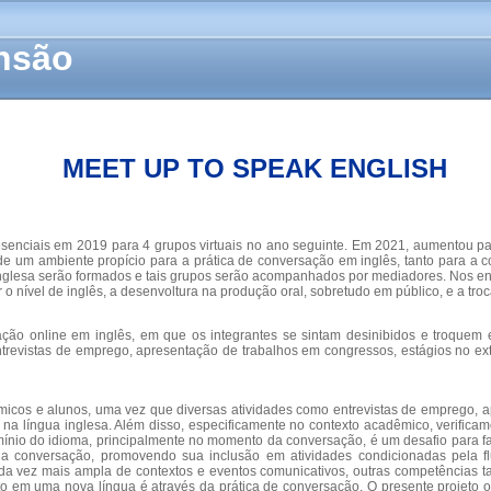
ensão
MEET UP TO SPEAK ENGLISH
resenciais em 2019 para 4 grupos virtuais no ano seguinte. Em 2021, aumentou p
ção de um ambiente propício para a prática de conversação em inglês, tanto par
glesa serão formados e tais grupos serão acompanhados por mediadores. Nos enc
 o nível de inglês, a desenvoltura na produção oral, sobretudo em público, e a tro
ção online em inglês, em que os integrantes se sintam desinibidos e troquem 
vistas de emprego, apresentação de trabalhos em congressos, estágios no exterio
adêmicos e alunos, uma vez que diversas atividades como entrevistas de emprego,
na língua inglesa. Além disso, especificamente no contexto acadêmico, verificam
mínio do idioma, principalmente no momento da conversação, é um desafio para fa
s na conversação, promovendo sua inclusão em atividades condicionadas pela 
 vez mais ampla de contextos e eventos comunicativos, outras competências tam
to em uma nova língua é através da prática de conversação. O presente projeto