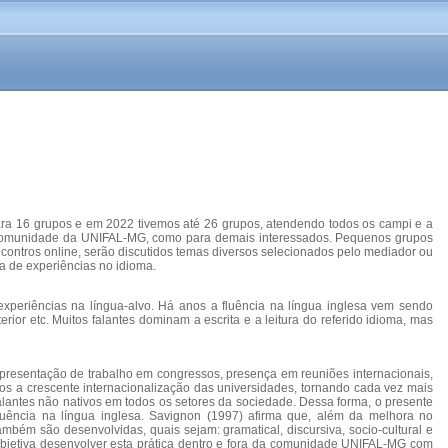
ara 16 grupos e em 2022 tivemos até 26 grupos, atendendo todos os campi e a
a a comunidade da UNIFAL-MG, como para demais interessados. Pequenos grupos
ontros online, serão discutidos temas diversos selecionados pelo mediador ou
ca de experiências no idioma.
experiências na língua-alvo. Há anos a fluência na língua inglesa vem sendo
r etc. Muitos falantes dominam a escrita e a leitura do referido idioma, mas
 apresentação de trabalho em congressos, presença em reuniões internacionais,
os a crescente internacionalização das universidades, tornando cada vez mais
lantes não nativos em todos os setores da sociedade. Dessa forma, o presente
fluência na língua inglesa. Savignon (1997) afirma que, além da melhora no
bém são desenvolvidas, quais sejam: gramatical, discursiva, socio-cultural e
 objetiva desenvolver esta prática dentro e fora da comunidade UNIFAL-MG com