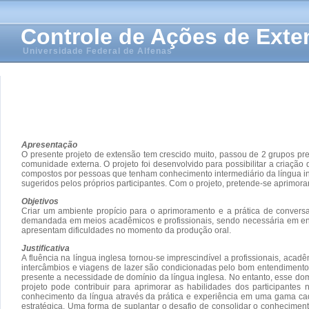
Controle de Ações de Ext
Universidade Federal de Alfenas
Apresentação
O presente projeto de extensão tem crescido muito, passou de 2 grupos p
comunidade externa. O projeto foi desenvolvido para possibilitar a cria
compostos por pessoas que tenham conhecimento intermediário da língua in
sugeridos pelos próprios participantes. Com o projeto, pretende-se aprimorar
Objetivos
Criar um ambiente propício para o aprimoramento e a prática de conversa
demandada em meios acadêmicos e profissionais, sendo necessária em entre
apresentam dificuldades no momento da produção oral.
Justificativa
A fluência na língua inglesa tornou-se imprescindível a profissionais, ac
intercâmbios e viagens de lazer são condicionadas pelo bom entendimento 
presente a necessidade de domínio da língua inglesa. No entanto, esse do
projeto pode contribuir para aprimorar as habilidades dos participante
conhecimento da língua através da prática e experiência em uma gama cada
estratégica. Uma forma de suplantar o desafio de consolidar o conhecimen