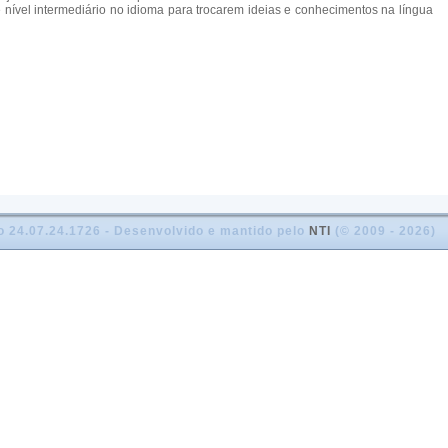
e nível intermediário no idioma para trocarem ideias e conhecimentos na língua
o 24.07.24.1726 - Desenvolvido e mantido pelo
NTI
(© 2009 - 2026)