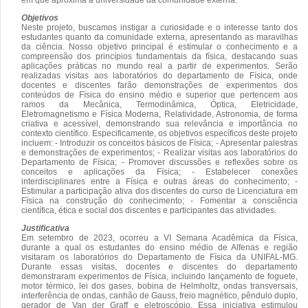
Objetivos
Neste projeto, buscamos instigar a curiosidade e o interesse tanto dos
estudantes quanto da comunidade externa, apresentando as maravilhas
da ciência. Nosso objetivo principal é estimular o conhecimento e a
compreensão dos princípios fundamentais da física, destacando suas
aplicações práticas no mundo real a partir de experimentos. Serão
realizadas visitas aos laboratórios do departamento de Física, onde
docentes e discentes farão demonstrações de experimentos dos
conteúdos de Física do ensino médio e superior que pertencem aos
ramos da Mecânica, Termodinâmica, Óptica, Eletricidade,
Eletromagnetismo e Física Moderna, Relatividade, Astronomia, de forma
criativa e acessível, demonstrando sua relevância e importância no
contexto científico. Especificamente, os objetivos específicos deste projeto
incluem: - Introduzir os conceitos básicos de Física; - Apresentar palestras
e demonstrações de experimentos; - Realizar visitas aos laboratórios do
Departamento de Física; - Promover discussões e reflexões sobre os
conceitos e aplicações da Física; - Estabelecer conexões
interdisciplinares entre a Física e outras áreas do conhecimento; -
Estimular a participação ativa dos discentes do curso de Licenciatura em
Física na construção do conhecimento; - Fomentar a consciência
científica, ética e social dos discentes e participantes das atividades.
Justificativa
Em setembro de 2023, ocorreu a VI Semana Acadêmica da Física,
durante a qual os estudantes do ensino médio de Alfenas e região
visitaram os laboratórios do Departamento de Física da UNIFAL-MG.
Durante essas visitas, docentes e discentes do departamento
demonstraram experimentos de Física, incluindo lançamento de foguete,
motor térmico, lei dos gases, bobina de Helmholtz, ondas transversais,
interferência de ondas, canhão de Gauss, freio magnético, pêndulo duplo,
gerador de Van der Graff e eletroscópio. Essa iniciativa estimulou