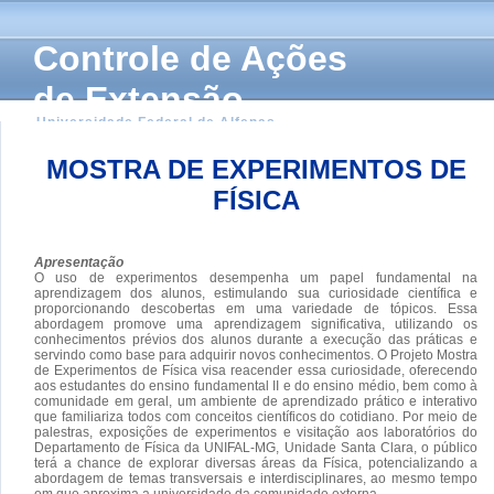
Controle de Ações
de Extensão
Universidade Federal de Alfenas
MOSTRA DE EXPERIMENTOS DE
FÍSICA
Apresentação
O uso de experimentos desempenha um papel fundamental na
aprendizagem dos alunos, estimulando sua curiosidade científica e
proporcionando descobertas em uma variedade de tópicos. Essa
abordagem promove uma aprendizagem significativa, utilizando os
conhecimentos prévios dos alunos durante a execução das práticas e
servindo como base para adquirir novos conhecimentos. O Projeto Mostra
de Experimentos de Física visa reacender essa curiosidade, oferecendo
aos estudantes do ensino fundamental II e do ensino médio, bem como à
comunidade em geral, um ambiente de aprendizado prático e interativo
que familiariza todos com conceitos científicos do cotidiano. Por meio de
palestras, exposições de experimentos e visitação aos laboratórios do
Departamento de Física da UNIFAL-MG, Unidade Santa Clara, o público
terá a chance de explorar diversas áreas da Física, potencializando a
abordagem de temas transversais e interdisciplinares, ao mesmo tempo
em que aproxima a universidade da comunidade externa.