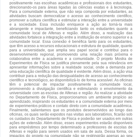
positivamente nas escolhas acadêmicas e profissionais dos estudantes,
direcionando-os para áreas ligadas às ciências exatas e à tecnologia.
Para a comunidade externa, que não seja composta por estudantes, as
atividades buscam democratizar o acesso ao conhecimento científico,
promover a cultura científica e estimular a interação entre a universidade
e a sociedade. Essa inclusão enriquece a ação ao torná-la mais
abrangente e impactante, beneficiando tanto os estudantes quanto a
comunidade local de Alfenas e região. Além disso, a realização das
atividades fortalece a integração entre a instituição de ensino superior e a
comunidade local. Essa conexão é benéfica tanto para os estudantes,
que têm acesso a recursos educacionais e estrutura de qualidade, quanto
para a universidade, que amplia seu papel social e contribui para o
desenvolvimento regional, promovendo uma relação mais próxima e
colaborativa entre a academia e a comunidade. O projeto Mostra de
Experimentos de Física se justifica plenamente pela sua relevância em
apresentar informações sobre a realidade social, onde a demanda por
uma educação científica de qualidade é evidente. Além disso, a ação visa
contribuir para a redução das desigualdades de acesso ao conhecimento
científico e tecnológico, ao disponibilizá-lo de forma acessível. As oficinas
têm o potencial de impactar positivamente a comunidade local,
promovendo a divulgação científica e estimulando o envolvimento da
universidade com as escolas de Alfenas e região. Ao realizar a atividade
no Departamento de Física, proporcionamos um ambiente propício ao
aprendizado, inspirando os estudantes e a comunidade externa por meio
de experimentos práticos e contato direto com a comunidade acadêmica.
Finalmente, salientamos que os produtos desenvolvidos ao longo das
oficinas, os quais serão expostos nas visitas aos laboratórios, ficarão sob
os cuidados do Departamento de Física e poderão ser usados em outras
ações de extensão. Além disso, esses experimentos estarão disponíveis
para empréstimos por tempo determinado a professores de escolas de
Alfenas e região para serem usados em sala de aula. Dessa forma, os
impactos do projeto na comunidade não se restringirão apenas ao seu