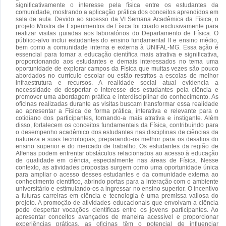
significativamente o interesse pela física entre os estudantes da
comunidade, mostrando a aplicação prática dos conceitos aprendidos em
sala de aula. Devido ao sucesso da VI Semana Acadêmica da Física, o
projeto Mostra de Experimentos de Física foi criado exclusivamente para
realizar visitas guiadas aos laboratórios do Departamento de Física. O
público-alvo inclui estudantes do ensino fundamental II e ensino médio,
bem como a comunidade interna e externa à UNIFAL-MG. Essa ação é
essencial para tornar a educação científica mais atrativa e significativa,
proporcionando aos estudantes e demais interessados no tema uma
oportunidade de explorar campos da Física que muitas vezes são pouco
abordados no currículo escolar ou estão restritos a escolas de melhor
infraestrutura e recursos. A realidade social atual evidencia a
necessidade de despertar o interesse dos estudantes pela ciência e
promover uma abordagem prática e interdisciplinar do conhecimento. As
oficinas realizadas durante as visitas buscam transformar essa realidade
ao apresentar a Física de forma prática, interativa e relevante para o
cotidiano dos participantes, tornando-a mais atrativa e instigante. Além
disso, fortalecem os conceitos fundamentais da Física, contribuindo para
o desempenho acadêmico dos estudantes nas disciplinas de ciências da
natureza e suas tecnologias, preparando-os melhor para os desafios do
ensino superior e do mercado de trabalho. Os estudantes da região de
Alfenas podem enfrentar obstáculos relacionados ao acesso à educação
de qualidade em ciência, especialmente nas áreas de Física. Nesse
contexto, as atividades propostas surgem como uma oportunidade única
para ampliar o acesso desses estudantes e da comunidade externa ao
conhecimento científico, abrindo portas para a interação com o ambiente
universitário e estimulando-os a ingressar no ensino superior. O incentivo
a futuras carreiras em ciência e tecnologia é uma premissa valiosa do
projeto. A promoção de atividades educacionais que envolvam a ciência
pode despertar vocações científicas entre os jovens participantes. Ao
apresentar conceitos avançados de maneira acessível e proporcionar
experiências práticas, as oficinas têm o potencial de influenciar