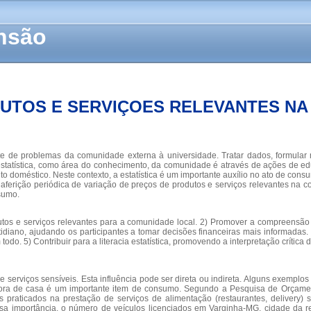
ensão
UTOS E SERVIÇOES RELEVANTES N
nte de problemas da comunidade externa à universidade. Tratar dados, formular
tatística, como área do conhecimento, da comunidade é através de ações de ed
o doméstico. Neste contexto, a estatística é um importante auxílio no ato de con
 a aferição periódica de variação de preços de produtos e serviços relevantes na
nsumo.
utos e serviços relevantes para a comunidade local. 2) Promover a compreensão es
cotidiano, ajudando os participantes a tomar decisões financeiras mais informad
do. 5) Contribuir para a literacia estatística, promovendo a interpretação crític
serviços sensíveis. Esta influência pode ser direta ou indireta. Alguns exemplos
o fora de casa é um importante item de consumo. Segundo a Pesquisa de Orçam
s praticados na prestação de serviços de alimentação (restaurantes, delivery
sa importância, o número de veículos licenciados em Varginha-MG, cidade da re