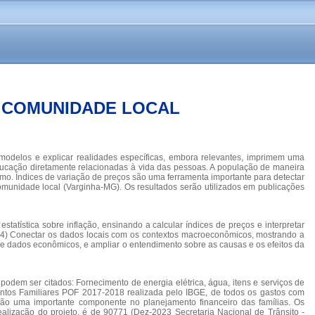
A COMUNIDADE LOCAL
 modelos e explicar realidades específicas, embora relevantes, imprimem uma
ucação diretamente relacionadas à vida das pessoas. A população de maneira
sumo. Índices de variação de preços são uma ferramenta importante para detectar
 comunidade local (Varginha-MG). Os resultados serão utilizados em publicações
tatística sobre inflação, ensinando a calcular índices de preços e interpretar
as. 4) Conectar os dados locais com os contextos macroeconômicos, mostrando a
a de dados econômicos, e ampliar o entendimento sobre as causas e os efeitos da
 podem ser citados: Fornecimento de energia elétrica, água, itens e serviços de
entos Familiares POF 2017-2018 realizada pelo IBGE, de todos os gastos com
) são uma importante componente no planejamento financeiro das famílias. Os
alização do projeto, é de 90771 (Dez-2023 Secretaria Nacional de Trânsito -