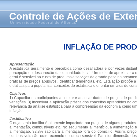
Controle de Ações de Ext
Universidade Federal de Alfenas
INFLAÇÃO DE PROD
Apresentação
A estatística geralmente é percebida como desafiadora e por vezes dista
percepção de desconexão da comunidade local. Um meio de aproximar a es
geral é sensível ao custo de produtos e serviços de grande peso no orçament
práticas de preços abusivos, identificar tendências, etc. Esta ação propõe
didáticas para popularizar conceitos de estatística e orientar em atos de co
Objetivos
1) Capacitar os participantes a coletar e analisar dados de preços de prod
variações. 3) Incentivar a aplicação prática dos conceitos aprendidos no 
relevância da análise estatística para a compreensão da economia como um to
inflação.
Justificativa
O orçamento familiar é altamente impactado por preços de alguns produtos e 
alimentação, combustíveis etc. No seguimento alimentício, a alimentaçã
alimentação, 32.8% são para alimentação fora do domicílio. Assim, preço
combustíveis são outro exemplo de preço sensível. Para ter dimensão des