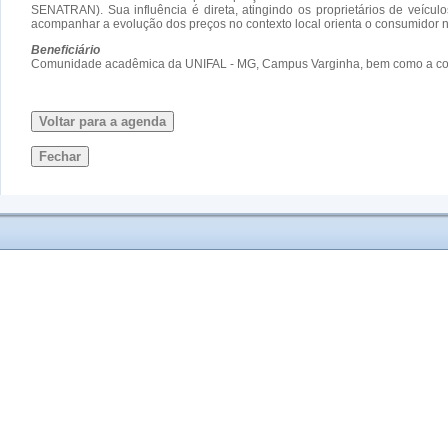
SENATRAN). Sua influência é direta, atingindo os proprietários de veícu
acompanhar a evolução dos preços no contexto local orienta o consumidor n
Beneficiário
Comunidade acadêmica da UNIFAL - MG, Campus Varginha, bem como a comun
Voltar para a agenda
Fechar