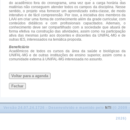
do acadêmico fora do cronograma, uma vez que a carga horária das
matérias não conseguem atender todos os campos da disciplina. Nesse
sentido, o projeto visa fornecer um aprendizado extra-classe, de modo
interativo e de fácil compreensão. Por isso, a iniciativa dos membros da
LAAI em criar uma forma de conhecimento além da grade curricular, com
conteúdos didáticos e com profissionais capacitados. Ademais, o
conhecimento deve ser compartilhado com a sociedade que atuará de
forma efetiva na construção das atividades, assim como na participação
ativa das mesmas junto aos docentes e discentes da UNIFAL-MG e de
outras IES, interessados na temática proposta.
Beneficiário
Acadêmicos de todos os cursos da área da saúde e biológicas da
UNIFAL-MG e de outras instituições de ensino superior, assim como a
comunidade externa à UNIFAL-MG interessada no assunto.
Voltar para a agenda
Fechar
Versão 24.07.24.1726 - Desenvolvido e mantido pelo
NTI
(© 2009 -
2026)