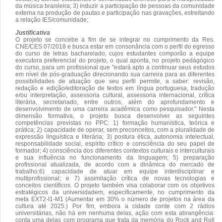
da música braisleira; 3) induzir a participação de pessoas da comunidade
externa na produção de pautas e participação nas gravações, estreitando
a relação IES/comunidade;
Justificativa
O projeto se concebe a fim de se integrar no cumprimento da Res.
CNE/CES 07/2018 e busca estar em consonância com o perfil do egresso
do curso de letras bacharelado, cujos estudantes comporão a equipe
executora preferencial do projeto, o qual aponta, no projeto pedágógico
do curso, para um profissional que "estará apto a continuar seus estudos
em nível de pós-graduação direcionando sua carreira para as diferentes
possibilidades de atuação que seu perfil permite, a saber: revisão,
redação e edição/editoração de textos em língua portuguesa, tradução
e/ou interpretação, assessoria cultural, assessoria internacional, crítica
literária, secretariado, entre outros, além do aprofundamento e
desenvolvimento de uma carreira acadêmica como pesquisador." Nesta
dimensão formativa, o projeto busca desenvolver as seguintes
competências previstas no PPC: 1) formação humanística, teórica e
prática; 2) capacidade de operar, sem preconceitos, com a pluralidade de
expressão linguística e literária; 3) postura ética, autonomia intelectual,
responsabilidade social, espírito crítico e consciência do seu papel de
formador; 4) consciência dos diferentes contextos culturais e interculturais
e sua influência no funcionamento da linguagem; 5) preparação
profissional atualizada, de acordo com a dinâmica do mercado de
trabalho;6) capacidade de atuar em equipe interdisciplinar e
multiprofissional; e 7) assimilação crítica de novas tecnologias e
conceitos científicos. O projeto também visa colaborar com os objetivos
estratégicos da universidadem, especificamente, no cumprimento da
meta EXT2-I1-M1 (Aumentar em 30% o número de projetos na área da
cultura até 2025.) Por fim, embora a cidade conte com 2 rádios
universitárias, não há em nenhuma delas, ação com esta abrangência:
conta uma delas com programa que trata da memória do Rock and Roll