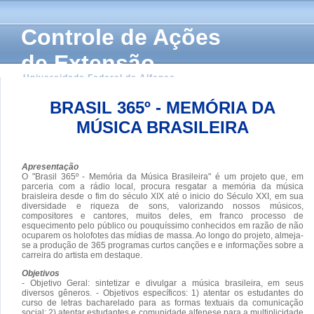
Controle de Ações
de Extensão
Universidade Federal de Alfenas
BRASIL 365º - MEMÓRIA DA
MÚSICA BRASILEIRA
Apresentação
O "Brasil 365º - Memória da Música Brasileira" é um projeto que, em
parceria com a rádio local, procura resgatar a memória da música
braisleira desde o fim do século XIX até o inicio do Século XXI, em sua
diversidade e riqueza de sons, valorizando nossos músicos,
compositores e cantores, muitos deles, em franco processo de
esquecimento pelo público ou pouquíssimo conhecidos em razão de não
ocuparem os holofotes das mídias de massa. Ao longo do projeto, almeja-
se a produção de 365 programas curtos canções e e informações sobre a
carreira do artista em destaque.
Objetivos
- Objetivo Geral: sintetizar e divulgar a música brasileira, em seus
diversos gêneros. - Objetivos específicos: 1) atentar os estudantes do
curso de letras bacharelado para as formas textuais da comunicação
social; 2) atentar estudantes e comunidade alfenese para a multiplicidade