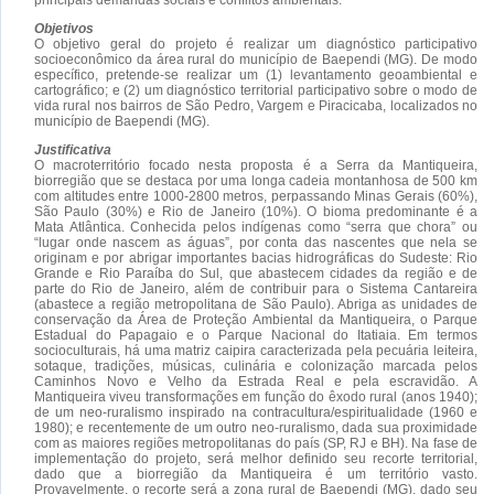
Objetivos
O objetivo geral do projeto é realizar um diagnóstico participativo
socioeconômico da área rural do município de Baependi (MG). De modo
específico, pretende-se realizar um (1) levantamento geoambiental e
cartográfico; e (2) um diagnóstico territorial participativo sobre o modo de
vida rural nos bairros de São Pedro, Vargem e Piracicaba, localizados no
município de Baependi (MG).
Justificativa
O macroterritório focado nesta proposta é a Serra da Mantiqueira,
biorregião que se destaca por uma longa cadeia montanhosa de 500 km
com altitudes entre 1000-2800 metros, perpassando Minas Gerais (60%),
São Paulo (30%) e Rio de Janeiro (10%). O bioma predominante é a
Mata Atlântica. Conhecida pelos indígenas como “serra que chora” ou
“lugar onde nascem as águas”, por conta das nascentes que nela se
originam e por abrigar importantes bacias hidrográficas do Sudeste: Rio
Grande e Rio Paraíba do Sul, que abastecem cidades da região e de
parte do Rio de Janeiro, além de contribuir para o Sistema Cantareira
(abastece a região metropolitana de São Paulo). Abriga as unidades de
conservação da Área de Proteção Ambiental da Mantiqueira, o Parque
Estadual do Papagaio e o Parque Nacional do Itatiaia. Em termos
socioculturais, há uma matriz caipira caracterizada pela pecuária leiteira,
sotaque, tradições, músicas, culinária e colonização marcada pelos
Caminhos Novo e Velho da Estrada Real e pela escravidão. A
Mantiqueira viveu transformações em função do êxodo rural (anos 1940);
de um neo-ruralismo inspirado na contracultura/espiritualidade (1960 e
1980); e recentemente de um outro neo-ruralismo, dada sua proximidade
com as maiores regiões metropolitanas do país (SP, RJ e BH). Na fase de
implementação do projeto, será melhor definido seu recorte territorial,
dado que a biorregião da Mantiqueira é um território vasto.
Provavelmente, o recorte será a zona rural de Baependi (MG), dado seu