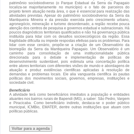
patrimônio sociobiodiverso (o Parque Estadual da Serra da Papagaio
localiza-se majoritariamente no município) e o fato de parceiros do
projeto terem atuação nesta área, o que é essencial para realização das
atividades previstas. Apesar do patrimônio sociobiodiverso da Serra da
Mantiqueira Mineira e da pressão exercida pelo crescimento urbano,
agronegócio, mineração e turismo desordenado, a região recebe pouca
atenção dos centros de pesquisa e governos estadual e subnacionais. Há
poucos diagnósticos territoriais qualificados e não há governança pública
instituída para lidar com os desafios socioecológicos da região. Essa
fragilidade dificulta ou impede respostas efetivas para os problemas. Para
lidar com esse cenário, propõe-se a criação de um Observatório da
biorregião da Serra da Mantiqueira Papagaio. Um Observatório é um
caminho para consolidação de uma institucionalidade pública
direcionada para o debate e implementação de políticas de
desenvolvimento sustentável, pois estimula uma concertação política
entre atores territoriais com diferentes visões de mundo e abordagens de
atuação e produz evidências científicas aplicadas à resolução de
demandas e problemas locais. Ele alia vanguarda científica às pautas
políticas dos movimentos sociais, governos, empresas, instituições e
sociedade civil.
Beneficiário
A atividade terá como beneficiários imediatos a população e entidades
atuantes nos bairros rurais de Bapendi (MG), a saber: São Pedro, Vargem
e Piracicaba. Como beneficiário indireto, destaca-se o poder público
municipal, ICMBio, EMATER, dentre outras instituições que atuam com
políticas públicas.
Voltar para a agenda