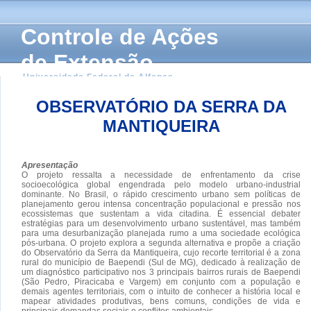
Controle de Ações
de Extensão
Universidade Federal de Alfenas
OBSERVATÓRIO DA SERRA DA
MANTIQUEIRA
Apresentação
O projeto ressalta a necessidade de enfrentamento da crise
socioecológica global engendrada pelo modelo urbano-industrial
dominante. No Brasil, o rápido crescimento urbano sem políticas de
planejamento gerou intensa concentração populacional e pressão nos
ecossistemas que sustentam a vida citadina. É essencial debater
estratégias para um desenvolvimento urbano sustentável, mas também
para uma desurbanização planejada rumo a uma sociedade ecológica
pós-urbana. O projeto explora a segunda alternativa e propõe a criação
do Observatório da Serra da Mantiqueira, cujo recorte territorial é a zona
rural do município de Baependi (Sul de MG), dedicado à realização de
um diagnóstico participativo nos 3 principais bairros rurais de Baependi
(São Pedro, Piracicaba e Vargem) em conjunto com a população e
demais agentes territoriais, com o intuito de conhecer a história local e
mapear atividades produtivas, bens comuns, condições de vida e
principais demandas sociais e conflitos ambientais.