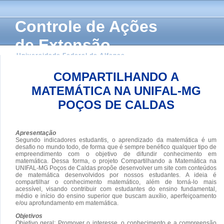
Controle de Ações
de Extensão
Universidade Federal de Alfenas
COMPARTILHANDO A
MATEMÁTICA NA UNIFAL-MG
POÇOS DE CALDAS
Apresentação
Segundo indicadores estudantis, o aprendizado da matemática é um
desafio no mundo todo, de forma que é sempre benéfico qualquer tipo de
empreendimento com o objetivo de difundir conhecimento em
matemática. Dessa forma, o projeto Compartilhando a Matemática na
UNIFAL-MG Poços de Caldas propõe desenvolver um site com conteúdos
de matemática desenvolvidos por nossos estudantes. A ideia é
compartilhar o conhecimento matemático, além de torná-lo mais
acessível, visando contribuir com estudantes do ensino fundamental,
médio e início do ensino superior que buscam auxílio, aperfeiçoamento
e/ou aprofundamento em matemática.
Objetivos
Objetivo geral: Promover o interesse, o conhecimento e a compreensão