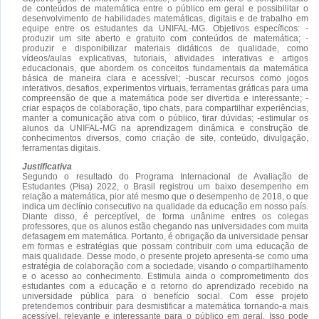
de conteúdos de matemática entre o público em geral e possibilitar o
desenvolvimento de habilidades matemáticas, digitais e de trabalho em
equipe entre os estudantes da UNIFAL-MG. Objetivos específicos: -
produzir um site aberto e gratuito com conteúdos de matemática; -
produzir e disponibilizar materiais didáticos de qualidade, como
vídeos/aulas explicativas, tutoriais, atividades interativas e artigos
educacionais, que abordem os conceitos fundamentais da matemática
básica de maneira clara e acessível; -buscar recursos como jogos
interativos, desafios, experimentos virtuais, ferramentas gráficas para uma
compreensão de que a matemática pode ser divertida e interessante; -
criar espaços de colaboração, tipo chats, para compartilhar experiências,
manter a comunicação ativa com o público, tirar dúvidas; -estimular os
alunos da UNIFAL-MG na aprendizagem dinâmica e construção de
conhecimentos diversos, como criação de site, conteúdo, divulgação,
ferramentas digitais.
Justificativa
Segundo o resultado do Programa Internacional de Avaliação de
Estudantes (Pisa) 2022, o Brasil registrou um baixo desempenho em
relação a matemática, pior até mesmo que o desempenho de 2018, o que
indica um declínio consecutivo na qualidade da educação em nosso país.
Diante disso, é perceptível, de forma unânime entres os colegas
professores, que os alunos estão chegando nas universidades com muita
defasagem em matemática. Portanto, é obrigação da universidade pensar
em formas e estratégias que possam contribuir com uma educação de
mais qualidade. Desse modo, o presente projeto apresenta-se como uma
estratégia de colaboração com a sociedade, visando o compartilhamento
e o acesso ao conhecimento. Estimula ainda o comprometimento dos
estudantes com a educação e o retorno do aprendizado recebido na
universidade pública para o benefício social. Com esse projeto
pretendemos contribuir para desmistificar a matemática tornando-a mais
acessível, relevante e interessante para o público em geral. Isso pode