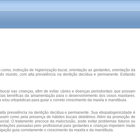
 como, instrução de higienização bucal, orientação as gestantes, orientação da
a do mundo, com alta prevalência na dentição decídua e permanente. Evitando
o bucal nas crianças, afim de evitar cáries e doenças periodontais que possam
luências benéficas da amamentação para o desenvolvimento dos ossos maxilares.
s e/ou ortopédicas para guiar o correto crescimento da maxila e mandíbula.
alta prevalência na dentição decídua e permanente. Sua etiopatogenicidade é
l, assim como pela presença de hábitos bucais deletérios. Além da promoção de
 social. O tratamento precoce da maloclusão, pode evitar problemas futuros ou
rientações passadas pelo profissional para gestantes e crianças impedem muito
igação guia corretamente o crescimento da maxila e da mandíbula.