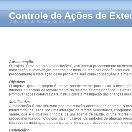
Controle de Ações de Ext
Universidade Federal de Alfenas
Apresentação
O projeto “Prevenindo as maloclusões”, visa intervir precocemente no desen
mastigação e intervenção precoce por meio de técnicas ortodônticas e/ou
precocemente a instalação deste problema, terá como consequência a melho
Objetivos
O objetivo geral do projeto é intervir precocemente para evitar a instala
interferir no correto desenvolvimento do sistema estomatognático. Orienta
Promover ações coletivas para instruir correta mastigação das crianças dura
Justificativa
A maloclusão é caracterizada por uma relação anormal dos dentes e o arc
multifatorial, causada por uma interação de fatores hereditários, congêni
saúde, que é o objetivo principal de um agente de saúde, outros fatores p
procedimentos odontológicos mais invasivos. Os métodos de atuação precoce
das vezes a instalação da doença cárie, de perda precoce de um dente dec
Beneficiário