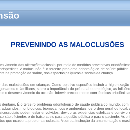
ensão
PREVENINDO AS MALOCLUSÕES
volvimento das alterações oclusais, por meio de medidas preventivas ortodônticas
 ortopédicas. A maloclusão é o terceiro problema odontológico de saúde públic
ra na promoção de saúde, dos aspectos psíquicos e sociais da criança.
ção das maloclusões em crianças. Como objetivo específico instruir a higienizaçã
r gestantes e familiares, sobre a importância do pré-natal odontológico, as inf
nte o desenvolvimento da oclusão. Intervir precocemente com técnicas ortodôntica
o dentário. É o terceiro problema odontológico de saúde pública do mundo, com 
tos, adquiridos, morfológicos, biomecânicos e ambientais, de ordem geral ou loca
sicossociais podem estar envolvidos, devido as exigências estéticas e convívio
 são eficientes e de baixo custo para a gestão pública e para o paciente. As o
íduo que ocasiona problemas oclusais. A correta instrução da amamentação e mast