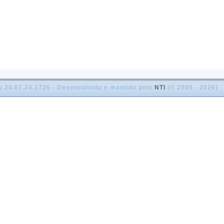
o 24.07.24.1726 - Desenvolvido e mantido pelo
NTI
(© 2009 - 2026)