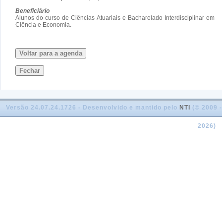
Beneficiário
Alunos do curso de Ciências Atuariais e Bacharelado Interdisciplinar em
Ciência e Economia.
Voltar para a agenda
Fechar
Versão 24.07.24.1726 - Desenvolvido e mantido pelo
NTI
(© 2009 -
2026)