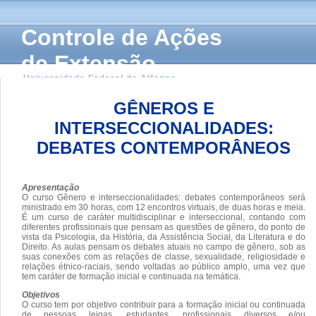
Controle de Ações
de Extensão
Universidade Federal de Alfenas
GÊNEROS E
INTERSECCIONALIDADES:
DEBATES CONTEMPORÂNEOS
Apresentação
O curso Gênero e interseccionalidades: debates contemporâneos será
ministrado em 30 horas, com 12 encontros virtuais, de duas horas e meia.
É um curso de caráter multidisciplinar e interseccional, contando com
diferentes profissionais que pensam as questões de gênero, do ponto de
vista da Psicologia, da História, da Assistência Social, da Literatura e do
Direito. As aulas pensam os debates atuais no campo de gênero, sob as
suas conexões com as relações de classe, sexualidade, religiosidade e
relações étnico-raciais, sendo voltadas ao público amplo, uma vez que
tem caráter de formação inicial e continuada na temática.
Objetivos
O curso tem por objetivo contribuir para a formação inicial ou continuada
de pessoas leigas, estudantes, profissionais diversos e/ou