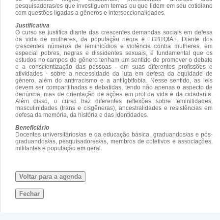
pesquisadoras/es que investiguem temas ou que lidem em seu cotidiano
com questões ligadas a gêneros e interseccionalidades.
Justificativa
O curso se justifica diante das crescentes demandas sociais em defesa
da vida de mulheres, da população negra e LGBTQIA+. Diante dos
crescentes números de feminicídios e violência contra mulheres, em
especial pobres, negras e dissidentes sexuais, é fundamental que os
estudos no campos de gênero tenham um sentido de promover o debate
e a conscientização das pessoas - em suas diferentes profissões e
atividades - sobre a necessidade da luta em defesa da equidade de
gênero, além do antirracismo e a antilgbtfobia. Nesse sentido, as leis
devem ser compartilhadas e debatidas, tendo não apenas o aspecto de
denúncia, mas de orientação de ações em prol da vida e da cidadania.
Além disso, o curso traz diferentes reflexões sobre feminilidades,
masculinidades (trans e cisgêneras), ancestralidades e resistências em
defesa da memória, da história e das identidades.
Beneficiário
Docentes universitários/as e da educação básica, graduandos/as e pós-
graduandos/as, pesquisadores/as, membros de coletivos e associações,
militantes e população em geral.
Voltar para a agenda
Fechar