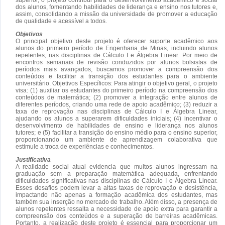
dos alunos, fomentando habilidades de liderança e ensino nos tutores e,
assim, consolidando a missão da universidade de promover a educação
de qualidade e acessível a todos.
Objetivos
O principal objetivo deste projeto é oferecer suporte acadêmico aos
alunos do primeiro período de Engenharia de Minas, incluindo alunos
repetentes, nas disciplinas de Cálculo I e Álgebra Linear. Por meio de
encontros semanais de revisão conduzidos por alunos bolsistas de
períodos mais avançados, buscamos promover a compreensão dos
conteúdos e facilitar a transição dos estudantes para o ambiente
universitário. Objetivos Específicos: Para atingir o objetivo geral, o projeto
visa: (1) auxiliar os estudantes do primeiro período na compreensão dos
conteúdos de matemática; (2) promover a integração entre alunos de
diferentes períodos, criando uma rede de apoio acadêmico; (3) reduzir a
taxa de reprovação nas disciplinas de Cálculo I e Álgebra Linear,
ajudando os alunos a superarem dificuldades iniciais; (4) incentivar o
desenvolvimento de habilidades de ensino e liderança nos alunos
tutores; e (5) facilitar a transição do ensino médio para o ensino superior,
proporcionando um ambiente de aprendizagem colaborativa que
estimule a troca de experiências e conhecimentos.
Justificativa
A realidade social atual evidencia que muitos alunos ingressam na
graduação sem a preparação matemática adequada, enfrentando
dificuldades significativas nas disciplinas de Cálculo I e Álgebra Linear.
Esses desafios podem levar a altas taxas de reprovação e desistência,
impactando não apenas a formação acadêmica dos estudantes, mas
também sua inserção no mercado de trabalho. Além disso, a presença de
alunos repetentes ressalta a necessidade de apoio extra para garantir a
compreensão dos conteúdos e a superação de barreiras acadêmicas.
Portanto, a realização deste projeto é essencial para proporcionar um