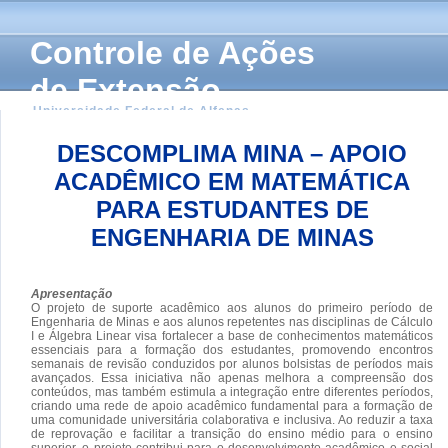
Controle de Ações
de Extensão
Universidade Federal de Alfenas
DESCOMPLIMA MINA – APOIO
ACADÊMICO EM MATEMÁTICA
PARA ESTUDANTES DE
ENGENHARIA DE MINAS
Apresentação
O projeto de suporte acadêmico aos alunos do primeiro período de
Engenharia de Minas e aos alunos repetentes nas disciplinas de Cálculo
I e Álgebra Linear visa fortalecer a base de conhecimentos matemáticos
essenciais para a formação dos estudantes, promovendo encontros
semanais de revisão conduzidos por alunos bolsistas de períodos mais
avançados. Essa iniciativa não apenas melhora a compreensão dos
conteúdos, mas também estimula a integração entre diferentes períodos,
criando uma rede de apoio acadêmico fundamental para a formação de
uma comunidade universitária colaborativa e inclusiva. Ao reduzir a taxa
de reprovação e facilitar a transição do ensino médio para o ensino
superior, o projeto contribui para o desenvolvimento acadêmico e social