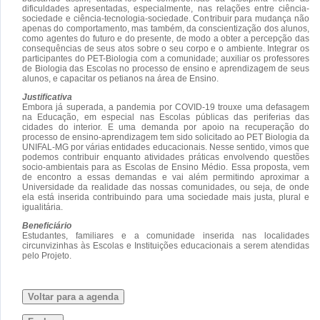
dificuldades apresentadas, especialmente, nas relações entre ciência-
sociedade e ciência-tecnologia-sociedade. Contribuir para mudança não
apenas do comportamento, mas também, da conscientização dos alunos,
como agentes do futuro e do presente, de modo a obter a percepção das
consequências de seus atos sobre o seu corpo e o ambiente. Integrar os
participantes do PET-Biologia com a comunidade; auxiliar os professores
de Biologia das Escolas no processo de ensino e aprendizagem de seus
alunos, e capacitar os petianos na área de Ensino.
Justificativa
Embora já superada, a pandemia por COVID-19 trouxe uma defasagem
na Educação, em especial nas Escolas públicas das periferias das
cidades do interior. E uma demanda por apoio na recuperação do
processo de ensino-aprendizagem tem sido solicitado ao PET Biologia da
UNIFAL-MG por várias entidades educacionais. Nesse sentido, vimos que
podemos contribuir enquanto atividades práticas envolvendo questões
socio-ambientais para as Escolas de Ensino Médio. Essa proposta, vem
de encontro a essas demandas e vai além permitindo aproximar a
Universidade da realidade das nossas comunidades, ou seja, de onde
ela está inserida contribuindo para uma sociedade mais justa, plural e
igualitária.
Beneficiário
Estudantes, familiares e a comunidade inserida nas localidades
circunvizinhas às Escolas e Instituições educacionais a serem atendidas
pelo Projeto.
Voltar para a agenda