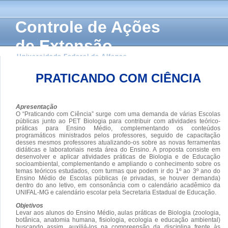
Controle de Ações
de Extensão
Universidade Federal de Alfenas
PRATICANDO COM CIÊNCIA
Apresentação
O “Praticando com Ciência” surge com uma demanda de várias Escolas
públicas junto ao PET Biologia para contribuir com atividades teórico-
práticas para Ensino Médio, complementando os conteúdos
programáticos ministrados pelos professores, seguido de capacitação
desses mesmos professores atualizando-os sobre as novas ferramentas
didáticas e laboratoriais nesta área do Ensino. A proposta consiste em
desenvolver e aplicar atividades práticas de Biologia e de Educação
socioambiental, complementando e ampliando o conhecimento sobre os
temas teóricos estudados, com turmas que podem ir do 1º ao 3º ano do
Ensino Médio de Escolas públicas (e privadas, se houver demanda)
dentro do ano letivo, em consonância com o calendário acadêmico da
UNIFAL-MG e calendário escolar pela Secretaria Estadual de Educação.
Objetivos
Levar aos alunos do Ensino Médio, aulas práticas de Biologia (zoologia,
botânica, anatomia humana, fisiologia, ecologia e educação ambiental)
buscando assim, auxiliá-los na compreensão da disciplina frente às