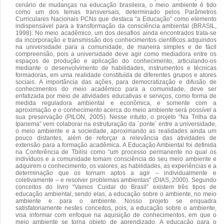
cenário de mudanças na educação brasileira, o meio ambiente é tido
como um dos temas transversais, determinado pelos Parâmetros
Curriculares Nacionais PCNs que destaca “a Educação” como elemento
indispensável para a transformação da consciência ambiental (BRASIL,
1998). No meio acadêmico, um dos desafios ainda encontrados trata-se
da incorporação e transmissão dos conhecimentos científicos adquiridos
na universidade para a comunidade, de maneira simples e de fácil
compreensão, pois a universidade deve agir como mediadora entre os
espaços de produção e aplicação do conhecimento, articulando-os
mediante o desenvolvimento de habilidades, instrumentos e técnicas
formadoras, em uma realidade constituída de diferentes grupos e atores
sociais. A importância das ações, para democratização e difusão de
conhecimentos do meio acadêmico para a comunidade, deve ser
enfatizada por meio de atividades educativas e serviços, como forma de
medida reguladora ambiental e econômica, e somente com a
aproximação e o conhecimento acerca do meio ambiente será possível a
sua preservação (PILON, 2005). Nesse intuito, o projeto “Na Trilha da
Ipanema” vem colaborar na estruturação da `ponte` entre a universidade,
o meio ambiente e a sociedade, aproximando as realidades ainda um
pouco distantes, além de reforçar a relevância das atividades de
extensão para a formação acadêmica. A Educação Ambiental foi definida
na Conferência de Tbilisi como “um processo permanente no qual os
indivíduos e a comunidade tomam consciência do seu meio ambiente e
adquirem o conhecimento, os valores, as habilidades, as experiências e a
determinação que os tornam aptos a agir – individualmente e
coletivamente – e resolver problemas ambientas” (DIAS, 2000). Segundo
conceitos do livro “Vamos Cuidar do Brasil” existem três tipos de
educação ambiental, sendo elas, a educação sobre o ambiente, no meio
ambiente e para o ambiente. Nosso projeto se enquadra
satisfatoriamente nestes conceitos, pois, a educação sobre o ambiente,
visa informar com enfoque na aquisição de conhecimentos, em que o
meio ambiente se torna objeto de aprendizado. A educação para o