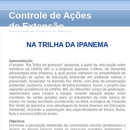
Controle de Ações
de Extensão
Universidade Federal de Alfenas
NA TRILHA DA IPANEMA
Apresentação
O projeto "Na Trilha da Ipanema" desponta, a partir da articulação entre
membros da UNIFAL-MG e a empresa Ipanema Coffees, de demanda
apresentada pela empresa, a qual possui interesse na possibilidade de
exploração de ações de Educação Ambiental em ambiente natural e
preservado, localizado na fazenda Rio Verde, com área de preservação
ambiental, cachoeira, e estrutura de trilha ecológica. Assim, o projeto visa
capacitar acadêmicos da UNIFAL-MG, de diferentes cursos de graduação,
selecionados para compor a equipe, visando atuação destes como
monitores de visitas guiadas para os estudantes da rede básica de
ensino. As visitas escolares acontecerão na trilha ecológica da Fazenda
Rio Verde da Ipanema, com abordagem de temas diversos em Educação
Ambiental, incluindo a explanação das especificidades do bioma, fauna,
flora e recursos hídricos locais.
Objetivos
Promover a percepção ambiental da comunidade escolar (professores e
alunos do ensino básico) sobre as principais questões ambientais; -