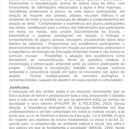
Desenvolver a sensibilização acerca do bioma local da trilha, com
fornecimento de informações relacionadas à fauna e flora regionais; -
Sensibilizar professores e alunos da rede básica participantes, em
relação ao respeito aos animais, plantas, recursos hídricos e ao
ambiente, de modo a buscar mudanças de atitudes e comportamentos em
relação ao tema; - Complementar a experiência dos alunos participantes
das visitas, contribuindo para o reforço das intervenções que participarão
em teoria na escola, pelo projeto EducAmbiental na Escola; -
Desmistificar e quebrar paradigmas em relação à biologia e
comportamento de alguns animais selvagens, esclarecendo sobre seus
hábitos na natureza; - Proporcionar aos acadêmicos participantes, o
desenvolvimento do senso crítico em relação aos problemas ambientais e
à importância da inserção da Educação Ambiental formal e não formal no
currículo escolar; - Possibilitar a atuação dos acadêmicos como
formadores de conscientização, frente às questões relativas à
conservação e preservação ambiental junto ao público participante do
projeto; - Estimular a socialização, trabalho em equipe, vivência
ambiental e consciência cidadã em todos os envolvidos nas ações do
projeto; - Formar multiplicadores de conceitos ecológicos e
conservacionistas, capazes de atuarem em suas escolas e comunidades.
Justificativa
A Educação em seu sentido amplo é um processo permanente, que se
inicia quando se nasce e perpassa por toda a vida, preparando o cidadão
para a vida social, na medida em que se aprendem todas as normas da
sociedade e seus valores (PHILIPPI JR. & PELICIONI, 2002). Nessa
direção, a importância emergente da Educação Ambiental nos dias
contemporâneos é um fato consolidado em todas as esferas sociais, a tal
ponto que, a Lei de Diretrizes e Bases da Educação, Lei 9.394/96, no que
diz respeito aos objetivos do ensino fundamental, no inciso II do Art. 32,
aponta para “a compreensão do ambiente natural e social, das artes e
dos valores em que se fundamenta a sociedade” (BRASIL, 1999). Neste