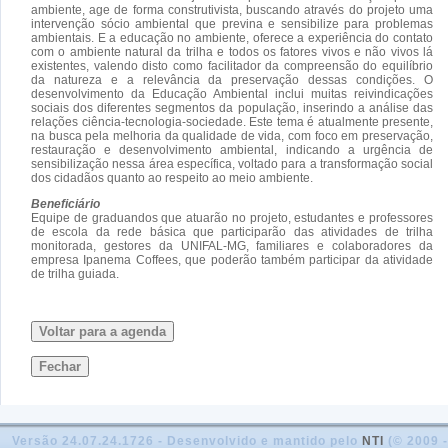
ambiente, age de forma construtivista, buscando através do projeto uma
intervenção sócio ambiental que previna e sensibilize para problemas
ambientais. E a educação no ambiente, oferece a experiência do contato
com o ambiente natural da trilha e todos os fatores vivos e não vivos lá
existentes, valendo disto como facilitador da compreensão do equilíbrio
da natureza e a relevância da preservação dessas condições. O
desenvolvimento da Educação Ambiental inclui muitas reivindicações
sociais dos diferentes segmentos da população, inserindo a análise das
relações ciência-tecnologia-sociedade. Este tema é atualmente presente,
na busca pela melhoria da qualidade de vida, com foco em preservação,
restauração e desenvolvimento ambiental, indicando a urgência de
sensibilização nessa área específica, voltado para a transformação social
dos cidadãos quanto ao respeito ao meio ambiente.
Beneficiário
Equipe de graduandos que atuarão no projeto, estudantes e professores
de escola da rede básica que participarão das atividades de trilha
monitorada, gestores da UNIFAL-MG, familiares e colaboradores da
empresa Ipanema Coffees, que poderão também participar da atividade
de trilha guiada.
Voltar para a agenda
Fechar
Versão 24.07.24.1726 - Desenvolvido e mantido pelo
NTI
(© 2009 -