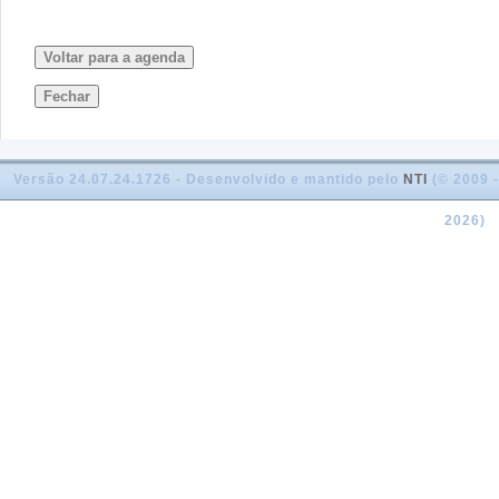
Voltar para a agenda
Fechar
Versão 24.07.24.1726 - Desenvolvido e mantido pelo
NTI
(© 2009 -
2026)