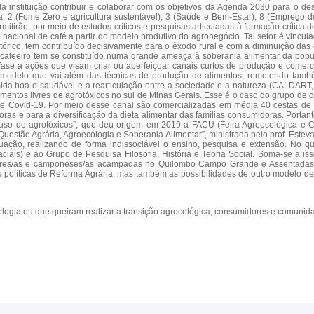
 da instituição contribuir e colaborar com os objetivos da Agenda 2030 para o 
a: 2 (Fome Zero e agricultura sustentável); 3 (Saúde e Bem-Estar); 8 (Empreg
irão, por meio de estudos críticos e pesquisas articuladas à formação crítica do
nacional de café a partir do modelo produtivo do agronegócio. Tal setor é vincul
tórico, tem contribuído decisivamente para o êxodo rural e com a diminuição das
o cafeeiro tem se constituído numa grande ameaça à soberania alimentar da popu
e a ações que visam criar ou aperfeiçoar canais curtos de produção e comerc
elo que vai além das técnicas de produção de alimentos, remetendo também a
da boa e saudável e a rearticulação entre a sociedade e a natureza (CALDART,
alimentos livres de agrotóxicos no sul de Minas Gerais. Esse é o caso do grupo 
 Covid-19. Por meio desse canal são comercializadas em média 40 cestas de 
as e para a diversificação da dieta alimentar das famílias consumidoras. Portanto
de agrotóxicos”, que deu origem em 2019 à FACU (Feira Agroecológica e Cultu
“Questão Agrária, Agroecologia e Soberania Alimentar”, ministrada pelo prof. Est
ção, realizando de forma indissociável o ensino, pesquisa e extensão. No qu
ais) e ao Grupo de Pesquisa Filosofia, História e Teoria Social. Soma-se a is
icultores/as e camponeses/as acampadas no Quilombo Campo Grande e Assentad
olíticas de Reforma Agrária, mas também as possibilidades de outro modelo de d
ia ou que queiram realizar a transição agrocológica, consumidores e comunidad