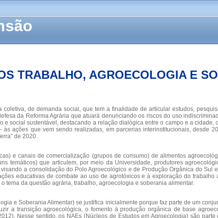
ensão
OS TRABALHO, AGROECOLOGIA E SO
 coletiva, de demanda social, que tem a finalidade de articular estudos, pesqui
 defesa da Reforma Agrária que atuará denunciando os riscos do uso indiscrimi
 social sustentável, destacando a relação dialógica entre o campo e a cidade, o
às ações que vem sendo realizadas, em parcerias interinstitucionais, desde 2
erra” de 2020.
gicas) e canais de comercialização (grupos de consumo) de alimentos agroecológ
óruns temáticos) que articulem, por meio da Universidade, produtores agroecológ
s, visando a consolidação do Polo Agroecológico e de Produção Orgânica do Sul 
 ações educativas de combate ao uso de agrotóxicos e à exploração do trabalho
o tema da questão agrária, trabalho, agroecologia e soberania alimentar.
gia e Soberania Alimentar) se justifica inicialmente porque faz parte de um con
nduzir a transição agroecológica, o fomento à produção orgânica de base agro
2012). Nesse sentido, os NAEs (Núcleos de Estudos em Agroecologia) são parte d