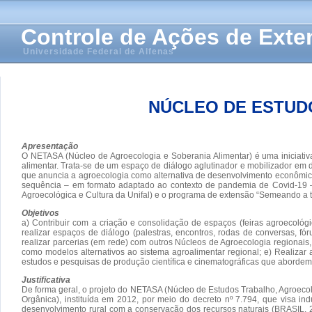
Controle de Ações de Ext
Universidade Federal de Alfenas
NÚCLEO DE ESTUD
Apresentação
O NETASA (Núcleo de Agroecologia e Soberania Alimentar) é uma iniciativa
alimentar. Trata-se de um espaço de diálogo aglutinador e mobilizador em
que anuncia a agroecologia como alternativa de desenvolvimento econômico e
sequência – em formato adaptado ao contexto de pandemia de Covid-19 – 
Agroecológica e Cultura da Unifal) e o programa de extensão “Semeando a t
Objetivos
a) Contribuir com a criação e consolidação de espaços (feiras agroecoló
realizar espaços de diálogo (palestras, encontros, rodas de conversas, f
realizar parcerias (em rede) com outros Núcleos de Agroecologia regionai
como modelos alternativos ao sistema agroalimentar regional; e) Realizar
estudos e pesquisas de produção científica e cinematográficas que abordem 
Justificativa
De forma geral, o projeto do NETASA (Núcleo de Estudos Trabalho, Agroecolo
Orgânica), instituída em 2012, por meio do decreto nº 7.794, que visa i
desenvolvimento rural com a conservação dos recursos naturais (BRASIL, 