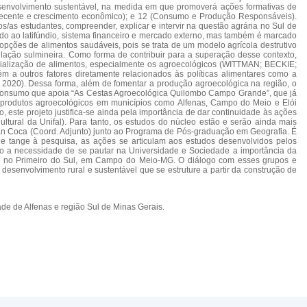
desenvolvimento sustentável, na medida em que promoverá ações formativas de
o decente e crescimento econômico); e 12 (Consumo e Produção Responsáveis).
s/as estudantes, compreender, explicar e intervir na questão agrária no Sul de
ado ao latifúndio, sistema financeiro e mercado externo, mas também é marcado
 opções de alimentos saudáveis, pois se trata de um modelo agrícola destrutivo
lação sulmineira. Como forma de contribuir para a superação desse contexto,
ialização de alimentos, especialmente os agroecológicos (WITTMAN; BECKIE;
 outros fatores diretamente relacionados às políticas alimentares como a
 2020). Dessa forma, além de fomentar a produção agroecológica na região, o
de consumo que apoia “As Cestas Agroecológica Quilombo Campo Grande”, que já
produtos agroecológicos em municípios como Alfenas, Campo do Meio e Elói
, este projeto justifica-se ainda pela importância de dar continuidade às ações
ral da Unifal). Para tanto, os estudos do núcleo estão e serão ainda mais
evan Coca (Coord. Adjunto) junto ao Programa de Pós-graduação em Geografia. É
e tange à pesquisa, as ações se articulam aos estudos desenvolvidos pelos
so a necessidade de se pautar na Universidade e Sociedade a importância da
as no Primeiro do Sul, em Campo do Meio-MG. O diálogo com esses grupos e
esenvolvimento rural e sustentável que se estruture a partir da construção de
e de Alfenas e região Sul de Minas Gerais.