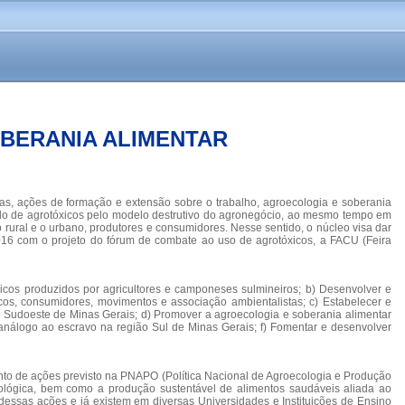
BERANIA ALIMENTAR
sas, ações de formação e extensão sobre o trabalho, agroecologia e soberania
nado de agrotóxicos pelo modelo destrutivo do agronegócio, ao mesmo tempo em
 rural e o urbano, produtores e consumidores. Nesse sentido, o núcleo visa dar
016 com o projeto do fórum de combate ao uso de agrotóxicos, a FACU (Feira
icos produzidos por agricultores e camponeses sulmineiros; b) Desenvolver e
icos, consumidores, movimentos e associação ambientalistas; c) Estabelecer e
e Sudoeste de Minas Gerais; d) Promover a agroecologia e soberania alimentar
 análogo ao escravo na região Sul de Minas Gerais; f) Fomentar e desenvolver
junto de ações previsto na PNAPO (Política Nacional de Agroecologia e Produção
ecológica, bem como a produção sustentável de alimentos saudáveis aliada ao
essas ações e já existem em diversas Universidades e Instituições de Ensino