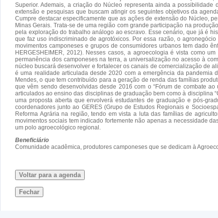
Superior. Ademais, a criação do Núcleo representa ainda a possibilidade
extensão e pesquisas que buscam atingir os seguintes objetivos da agend
Cumpre destacar especificamente que as ações de extensão do Núcleo, permit
Minas Gerais. Trata-se de uma região com grande participação na produção 
pela exploração do trabalho análogo ao escravo. Esse cenário, que já é his
que faz uso indiscriminado de agrotóxicos. Por essa razão, o agronegóci
movimentos camponeses e grupos de consumidores urbanos tem dado ênfas
HERGESHEIMER, 2012). Nesses casos, a agroecologia é vista como um mod
permanência dos camponeses na terra, a universalização no acesso à comi
núcleo buscará desenvolver e fortalecer os canais de comercialização de 
é uma realidade articulada desde 2020 com a emergência da pandemia de
Mendes, o que tem contribuído para a geração de renda das famílias produtor
que vêm sendo desenvolvidas desde 2016 com o “Fórum de combate ao uso 
articulados ao ensino das disciplinas de graduação bem como à disciplina 
uma proposta aberta que envolverá estudantes de graduação e pós-gradua
coordenadores junto ao GERES (Grupo de Estudos Regionais e Socioespaci
Reforma Agrária na região, tendo em vista a luta das famílias de agr
movimentos sociais tem indicado fortemente não apenas a necessidade das p
um polo agroecológico regional.
Beneficiário
Comunidade acadêmica, produtores camponeses que se dedicam à Agroecolog
Voltar para a agenda
Fechar